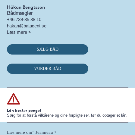
Håkan Bengtsson
Bådmægler
+46 739-85 88 10
hakan@batagent.se
Læs mere >
SÆLG BÅD
VURDER BÅD
Lån koster penge!
Sørg for at forstå vilkårene og dine forpligtelser, før du optager et lån.
Læs mere om” Jeanneau >