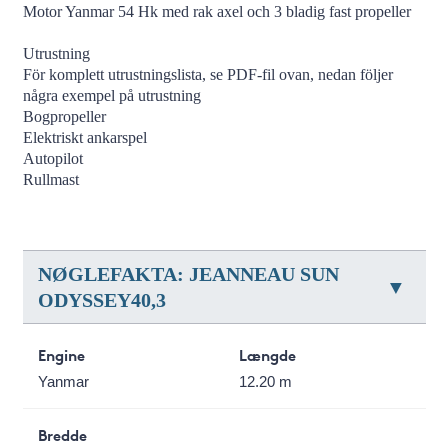
Motor Yanmar 54 Hk med rak axel och 3 bladig fast propeller
Utrustning
För komplett utrustningslista, se PDF-fil ovan, nedan följer
några exempel på utrustning
Bogpropeller
Elektriskt ankarspel
Autopilot
Rullmast
NØGLEFAKTA: JEANNEAU SUN
ODYSSEY40,3
Engine
Længde
Yanmar
12.20 m
Bredde