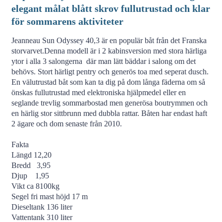
elegant målat blått skrov fullutrustad och klar
för sommarens aktiviteter
Jeanneau Sun Odyssey 40,3 är en populär båt från det Franska
storvarvet.Denna modell är i 2 kabinsversion med stora härliga
ytor i alla 3 salongerna där man lätt bäddar i salong om det
behövs. Stort härligt pentry och generös toa med seperat dusch.
En välutrustad båt som kan ta dig på dom långa fäderna om så
önskas fullutrustad med elektroniska hjälpmedel eller en
seglande trevlig sommarbostad men generösa boutrymmen och
en härlig stor sittbrunn med dubbla rattar. Båten har endast haft
2 ägare och dom senaste från 2010.
Fakta
Längd 12,20
Bredd 3,95
Djup 1,95
Vikt ca 8100kg
Segel fri mast höjd 17 m
Dieseltank 136 liter
Vattentank 310 liter