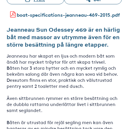
boat-specifications-jeanneau-469-2015.pdf
Jeanneau Sun Odessey 469 är en härlig
båt med massor av utrymme även för en
större besättning på längre etapper.
Jeanneau har skapat en ljus och modern båt som
ändå har mycket träytor för att skapa trivsel.
Båten har 3 stora hytter och en mycket rymlig och
bekväm salong där även några kan sova vid behov.
Dessutom finns en stor, praktisk och välutrustad
pentry samt 2 toaletter med dusch.
Även sittbrunnen rymmer en större besättning och
de dubbla rattarna underlättar livet i sittbrunnen
samt seglandet.
Båten är utrustad för rejäl segling men kan även
hanteras av en mindre besättning tack vare den