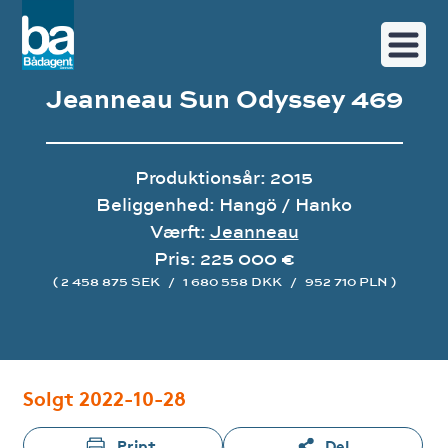
Jeanneau Sun Odyssey 469
Produktionsår: 2015
Beliggenhed: Hangö / Hanko
Værft:
Jeanneau
Pris: 225 000 €
( 2 458 875 SEK
/
1 680 558 DKK
/
952 710 PLN )
Image gallery
Solgt 2022-10-28
Print
Del