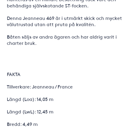
behändiga självskotande ST-focken.
Denna Jeanneau 469 är i utmärkt skick och mycket
välutrustad utan att pruta på kvalitén.
Båten säljs av andra ägaren och har aldrig varit i
charter bruk.
FAKTA
Tillverkare: Jeanneau / France
Längd (Loa): 14,05 m
Längd (LwL): 12,45 m
Bredd: 4,49 m