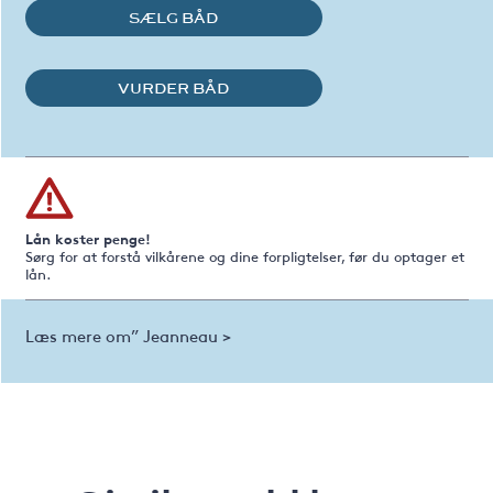
SÆLG BÅD
VURDER BÅD
Lån koster penge!
Sørg for at forstå vilkårene og dine forpligtelser, før du optager et
lån.
Læs mere om” Jeanneau >