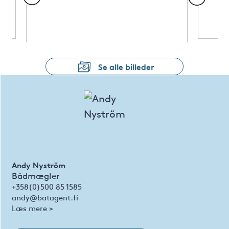
Se alle billeder
Andy Nyström
Bådmægler
+358(0)500 85 1585
andy@batagent.fi
Læs mere >