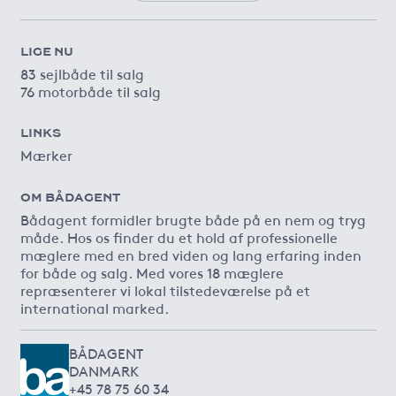
LIGE NU
83 sejlbåde til salg
76 motorbåde til salg
LINKS
Mærker
OM BÅDAGENT
Bådagent formidler brugte både på en nem og tryg
måde. Hos os finder du et hold af professionelle
mæglere med en bred viden og lang erfaring inden
for både og salg. Med vores 18 mæglere
repræsenterer vi lokal tilstedeværelse på et
international marked.
BÅDAGENT
DANMARK
+45 78 75 60 34