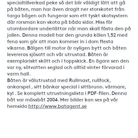
specialtillverkad peke så det blir väldigt lätt att gå
på båten, man har även dragit ner storskotet från
targa bågen och fungerar som ett tyskt skotsystem
där rorsman kan skota på båda sidor. Hiss för
utombordare underlättar när man skall fästa den på
jollen. Denna modell har den grunda kölen 1,52 med
fena som gör att man kommer in i dom flesta
vikarna. Bälgen till motor är nyligen bytt och båten
levereras sjösatt och vår utrustad. Båten är
exemplariskt skött och i toppskick. En ägare sen den
var ny, sötvatten seglad och alltid vinter förvarad i
varm hall.
Båten är välutrustad med Rullmast, rullfock,
ankarspel , sitt bänkar special i sittbrunn. värmare,
kyl . Se komplett utrustningslista i PDF-filen. Denna
båt var mässbåt 2004. Mer bilder kan ses på vår
hemsida
http://www.batagent.se