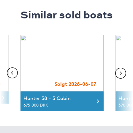
Similar sold boats
0
Solgt 2026-06-07
Hunter 38 - 3 Cabin
Hunte
675 000 DKK
370 00