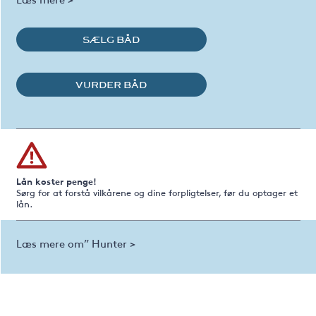
SÆLG BÅD
VURDER BÅD
Lån koster penge!
Sørg for at forstå vilkårene og dine forpligtelser, før du optager et
lån.
Læs mere om” Hunter >