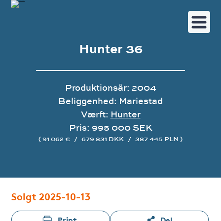
Hunter 36
Produktionsår: 2004
Beliggenhed: Mariestad
Værft:
Hunter
Pris: 995 000 SEK
( 91 062 €
/
679 831 DKK
/
387 445 PLN )
Image gallery
Solgt 2025-10-13
Print
Del