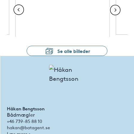
Se alle billeder
Håkan Bengtsson
Bådmægler
+46 739-85 88 10
hakan@batagent.se
Læs mere >