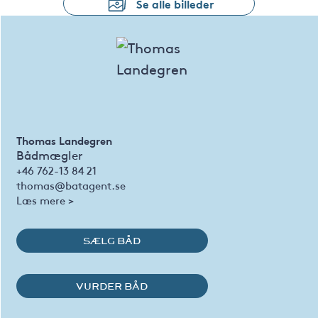
Se alle billeder
Thomas Landegren
Bådmægler
+46 762-13 84 21
thomas@batagent.se
Læs mere >
SÆLG BÅD
VURDER BÅD