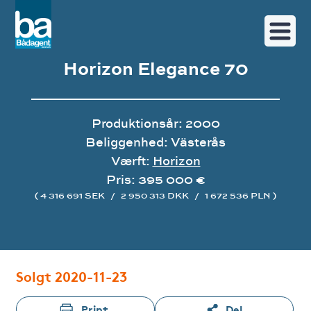
Horizon Elegance 70
Produktionsår: 2000
Beliggenhed: Västerås
Værft:
Horizon
Pris: 395 000 €
( 4 316 691 SEK
/
2 950 313 DKK
/
1 672 536 PLN )
Image gallery
Solgt 2020-11-23
Print
Del