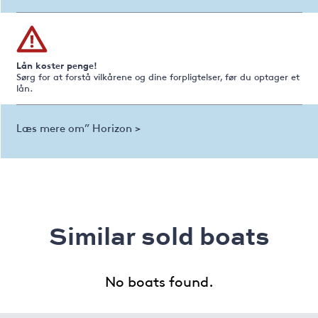
Lån koster penge!
Sørg for at forstå vilkårene og dine forpligtelser, før du optager et
lån.
Læs mere om” Horizon >
Similar sold boats
No boats found.