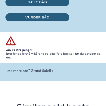
SÆLG BÅD
VURDER BÅD
Lån koster penge!
Sørg for at forstå vilkårene og dine forpligtelser, før du optager et
lån.
Læs mere om” Grand Soleil >