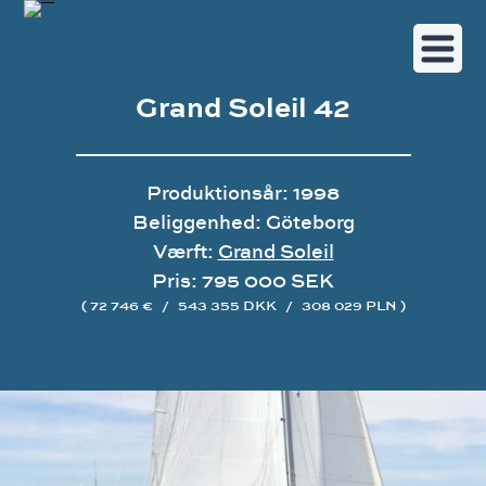
Grand Soleil 42
Produktionsår: 1998
Beliggenhed: Göteborg
Værft:
Grand Soleil
Pris: 795 000 SEK
( 72 746 €
/
543 355 DKK
/
308 029 PLN )