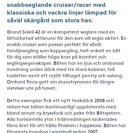
snabbseglande cruiser/racer med
klassiska och vackra linjer lämpad för
såväl skärgård som stora hav.
Grand Soleil 42 är en kompetent seglare med en
lättarbetad sittbrunn för den som vill segla aktivt. En
snabb cruiser som passar perfekt för såväl
familjesegling som kappsegling, helt enkelt en båt
för dig som ställer höga krav på komfort och
seglingsegenskaper. Båten har en ljus och ombonad
inredning under däck med tre stora kabiner, två
toaletter samt ett rejält tilltaget pentry och salong.
Ombord finns gott om stuvutrymmen för längre
vistelser ute på havet.
Detta exemplar fick ett nytt teakdäck 2008 och
vidare har båten kontinuerligt uppdaterats med
bland annat ny kryssfock och peke från Båtsystem.
Alla horisontella ytor i träinredningen lackerades
förra året för att hålla finishen i toppklass. Båten har
förvarats inomhus i varmhall sedan 2007.