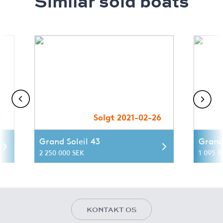
Similar sold boats
4
Solgt 2021-02-26
Grand Soleil 43
Grand
2 250 000 SEK
1 095 0
KONTAKT OS