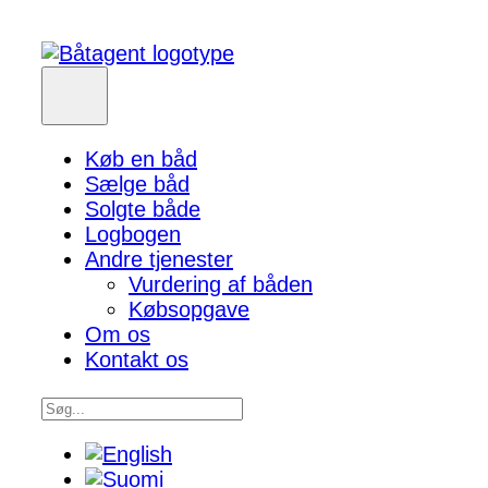
Køb en båd
Sælge båd
Solgte både
Logbogen
Andre tjenester
Vurdering af båden
Købsopgave
Om os
Kontakt os