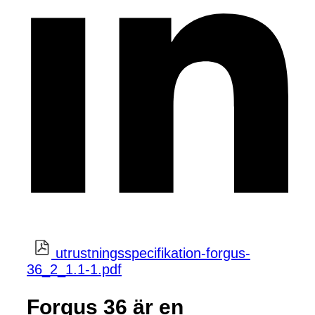
utrustningsspecifikation-forgus-
36_2_1.1-1.pdf
Forgus 36 är en