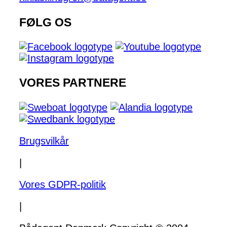
FØLG OS
VORES PARTNERE
Brugsvilkår
|
Vores GDPR-politik
|