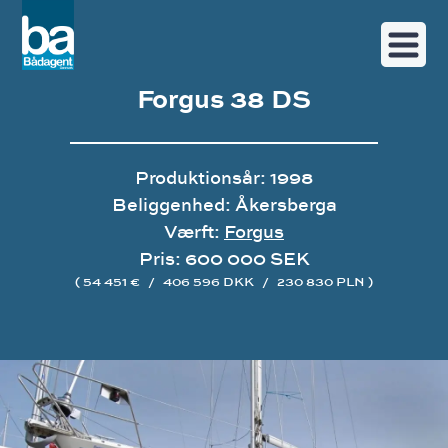
Forgus 38 DS
Produktionsår: 1998
Beliggenhed: Åkersberga
Værft:
Forgus
Pris: 600 000 SEK
( 54 451 €
/
406 596 DKK
/
230 830 PLN )