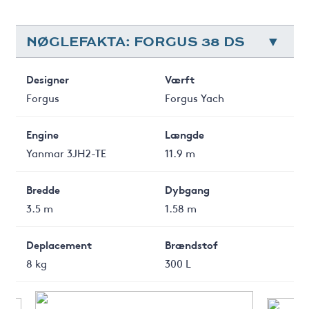
NØGLEFAKTA: FORGUS 38 DS
Designer
Værft
Forgus
Forgus Yach
Engine
Længde
Yanmar 3JH2-TE
11.9 m
Bredde
Dybgang
3.5 m
1.58 m
Deplacement
Brændstof
8 kg
300 L