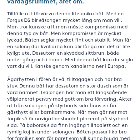
vardagsrummet, året om.
Tillfälle att förvärva denna lite unika båt. Med en
Forgus DS bir säsongen mycket lång om man vill.
Man tror kanske att man måste kompromissa med
denna typ av båt. Men kompromissen är mycket
lyckad. Båten seglar mycket fint och stabilt. Man får
en salong där kvällarna kan blir långa om det är lite
kyligt ute. Dessutom en skyddad sittbrun, både
under gång och i hamn. Med denna båt kan du segla
vart du vill. Kanske genom kanalerna ner i Europa.
Ägarhytten i fören är väl tilltagagen och har bra
stuv. Denna båt har dessutom en stor dusch som är
värd namnet. I salongen har man ett längsgående
välplanerat pentry med gott om bra förvaring. Akter
ut från salongen på styrbords sida finns en fin
gästhytt eller barnkammare. När men går ner mot
förpik så är navigationsbordet placerat på styrbord
sida. På babords sida finn ingång till toalett och en
rymlig koj in under salongen. Båten passar lika bra
för familjen som för paret som vill kunna bjuda med