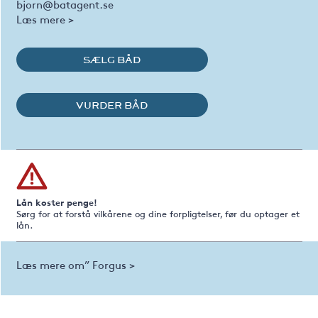
bjorn@batagent.se
Læs mere >
SÆLG BÅD
VURDER BÅD
Lån koster penge!
Sørg for at forstå vilkårene og dine forpligtelser, før du optager et
lån.
Læs mere om” Forgus >