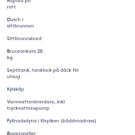
ratt
Dusch i
sittbrunnen
Sittbrunnsbo
Bruceankare 20
kg
Septitank, tanklock på däck för
utsug
Kylskå
Varmvattenbrerdare, inkl
tryckvattenspump
Fyllnadsdyna i förpiken (bäddmadrass)
Bogpropelle