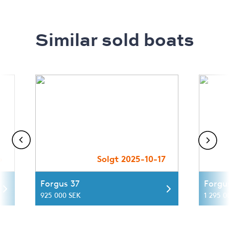
Similar sold boats
6
Solgt 2025-10-17
Forgus 37
Forgu
925 000 SEK
1 295 0