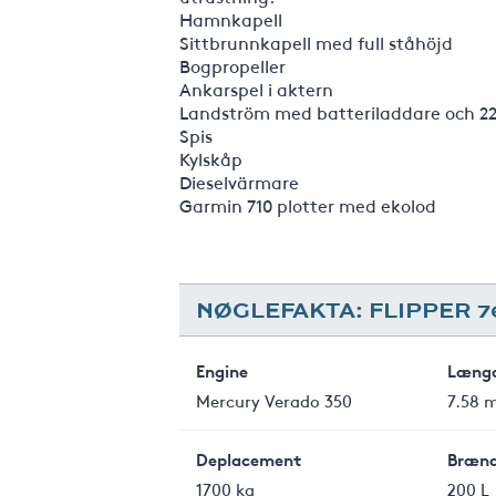
Hamnkapell
Sittbrunnkapell med full ståhöjd
Bogpropeller
Ankarspel i aktern
Landström med batteriladdare och 2
Spis
Kylskåp
Dieselvärmare
Garmin 710 plotter med ekolod
NØGLEFAKTA: FLIPPER 7
Engine
Læng
Mercury Verado 350
7.58 
Deplacement
Brænd
1700 kg
200 L