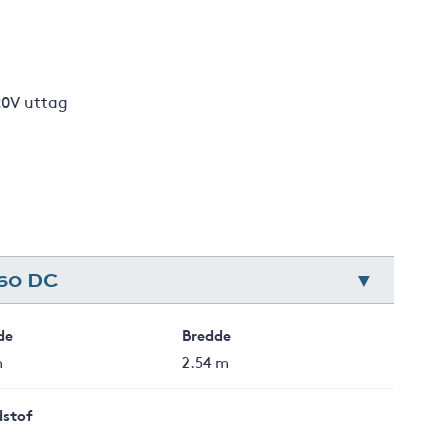
20V uttag
60 DC
de
Bredde
m
2.54 m
stof