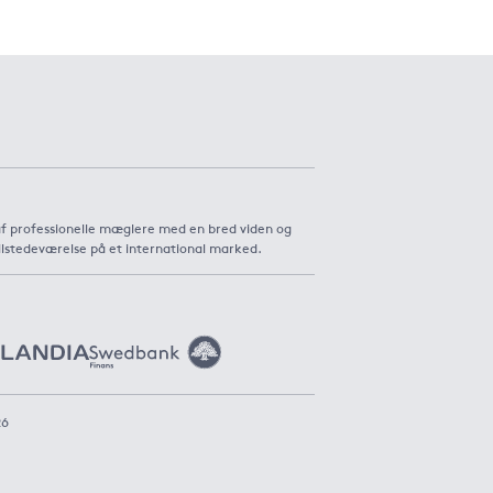
af professionelle mæglere med en bred viden og
ilstedeværelse på et international marked.
26