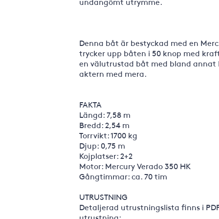
undangömt utrymme.
Denna båt är bestyckad med en Mercu
trycker upp båten i 50 knop med kraft
en välutrustad båt med bland annat bo
aktern med mera.
FAKTA
Längd: 7,58 m
Bredd: 2,54 m
Torrvikt: 1700 kg
Djup: 0,75 m
Kojplatser: 2+2
Motor: Mercury Verado 350 HK
Gångtimmar: ca. 70 tim
UTRUSTNING
Detaljerad utrustningslista finns i PD
utrustning: