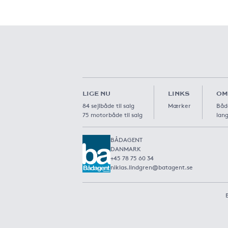
LIGE NU
LINKS
OM
84 sejlbåde til salg
Mærker
Båd
75 motorbåde til salg
lang
BÅDAGENT
DANMARK
+45 78 75 60 34
niklas.lindgren@batagent.se