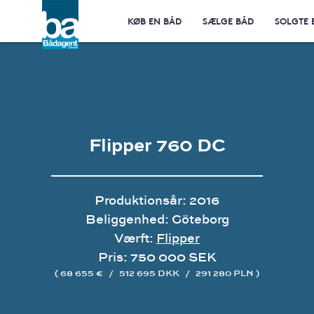
KØB EN BÅD
SÆLGE BÅD
SOLGTE 
Flipper 760 DC
Produktionsår: 2016
Beliggenhed: Göteborg
Værft:
Flipper
Pris: 750 000 SEK
( 68 655 €
/
512 695 DKK
/
291 280 PLN )