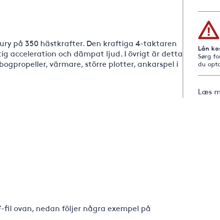
ry på 350 hästkrafter. Den kraftiga 4-taktaren
Lån ko
ig acceleration och dämpat ljud. I övrigt är detta
Sørg fo
gpropeller, värmare, större plotter, ankarspel i
du opta
Læs m
F-fil ovan, nedan följer några exempel på