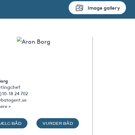
Image gallery
Borg
tingchef
)10-18 24 702
batagent.se
ere >
SÆLG BÅD
VURDER BÅD