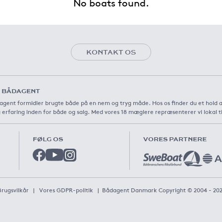
No boats found.
KONTAKT OS
 BÅDAGENT
agent formidler brugte både på en nem og tryg måde. Hos os finder du et hold 
 erfaring inden for både og salg. Med vores 18 mæglere repræsenterer vi lokal t
FØLG OS
VORES PARTNERE
Brugsvilkår
|
Vores GDPR-politik
|
Bådagent Danmark Copyright © 2004 - 20