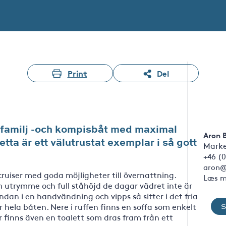
Print
Del
g familj -och kompisbåt med maximal
Aron 
tta är ett välutrustat exemplar i så gott
Marke
+46 (0
aron@
ruiser med goda möjligheter till övernattning.
Læs m
m utrymme och full ståhöjd de dagar vädret inte är
ndan i en handvändning och vipps så sitter i det fria
hela båten. Nere i ruffen finns en soffa som enkelt
r finns även en toalett som dras fram från ett