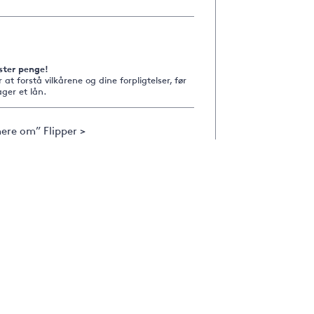
ster penge!
r at forstå vilkårene og dine forpligtelser, før
ger et lån.
ere om” Flipper >