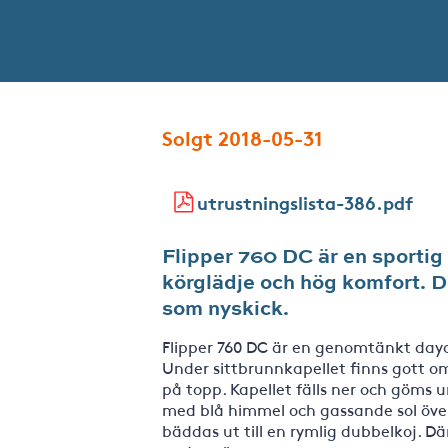
Solgt 2018-05-31
utrustningslista-386.pdf
Flipper 760 DC är en sporti
körglädje och hög komfort. De
som nyskick.
Flipper 760 DC är en genomtänkt dayc
Under sittbrunnkapellet finns gott o
på topp. Kapellet fälls ner och göms u
med blå himmel och gassande sol över 
bäddas ut till en rymlig dubbelkoj. Dä