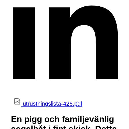
utrustningslista-426.pdf
En pigg och familjevänlig
segelbåt i fint skick. Detta