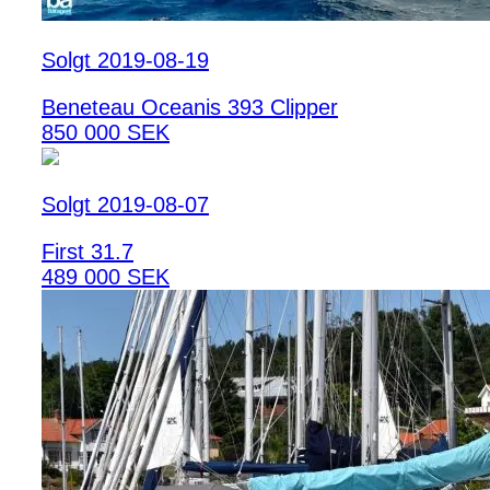
Solgt 2019-08-19
Beneteau Oceanis 393 Clipper
850 000 SEK
Solgt 2019-08-07
First 31.7
489 000 SEK