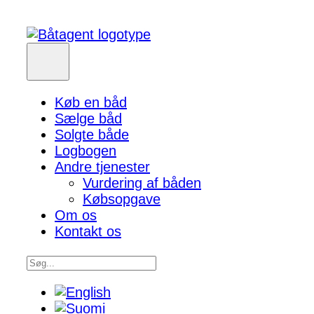
Køb en båd
Sælge båd
Solgte både
Logbogen
Andre tjenester
Vurdering af båden
Købsopgave
Om os
Kontakt os