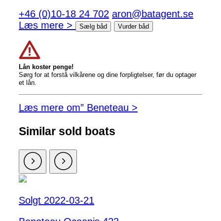
+46 (0)10-18 24 702
aron@batagent.se
Læs mere >
Sælg båd
Vurder båd
Lån koster penge!
Sørg for at forstå vilkårene og dine forpligtelser, før du optager
et lån.
Læs mere om” Beneteau >
Similar sold boats
Solgt 2022-03-21