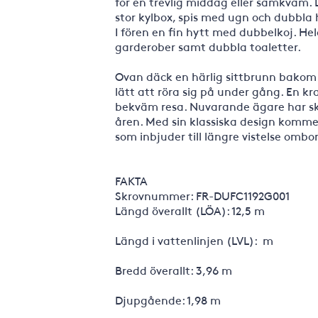
för en trevlig middag eller samkväm.
stor kylbox, spis med ugn och dubbla 
I fören en fin hytt med dubbelkoj. He
garderober samt dubbla toaletter.
Ovan däck en härlig sittbrunn bakom 
lätt att röra sig på under gång. En kra
bekväm resa. Nuvarande ägare har s
åren. Med sin klassiska design kommer
som inbjuder till längre vistelse ombo
FAKTA
Skrovnummer: FR-DUFC1192G001
Längd överallt (LÖA): 12,5 m
Längd i vattenlinjen (LVL): m
Bredd överallt: 3,96 m
Djupgående: 1,98 m