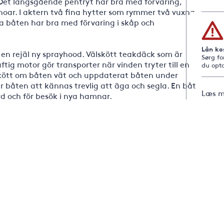
 Det längsgående pentryt har bra med förvaring,
hoar. I aktern två fina hytter som rymmer två vuxna.
la båten har bra med förvaring i skåp och
Lån ko
en rejäl ny sprayhood. Välskött teakdäck som är
Sørg fo
ftig motor gör transporter när vinden tryter till en
du opta
kött om båten vät och uppdaterat båten under
 båten att kännas trevlig att äga och segla. En båt
Læs m
rd och för besök i nya hamnar.