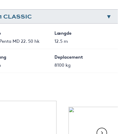
1 CLASSIC
e
Længde
Penta MD 22. 50 hk
12.5 m
ang
Deplacement
m
8100 kg