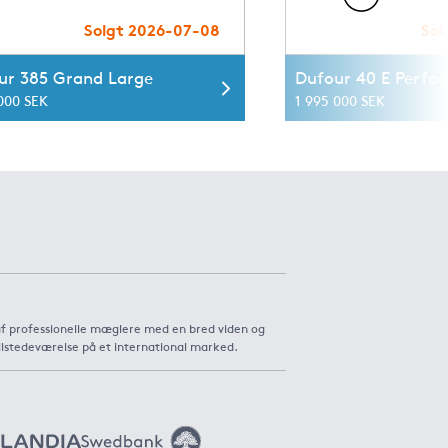
Solgt 2026-07-08
Sol
ur 385 Grand Large
Dufour 40 E Perfo
 000 SEK
1 995 000 SEK
af professionelle mæglere med en bred viden og
ilstedeværelse på et international marked.