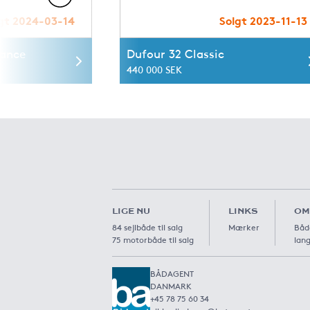
gt 2024-03-14
Solgt 2023-11-13
mance
Dufour 32 Classic
440 000 SEK
LIGE NU
LINKS
OM
84 sejlbåde til salg
Mærker
Båd
75 motorbåde til salg
lang
BÅDAGENT
DANMARK
+45 78 75 60 34