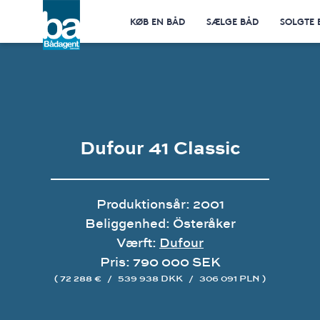
KØB EN BÅD
SÆLGE BÅD
SOLGTE 
Dufour 41 Classic
Produktionsår: 2001
Beliggenhed: Österåker
Værft:
Dufour
Pris: 790 000 SEK
( 72 288 €
/
539 938 DKK
/
306 091 PLN )