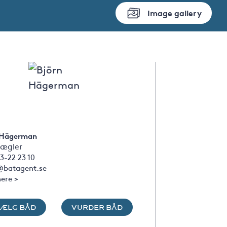
Image gallery
 Hägerman
ægler
3-22 23 10
@batagent.se
ere >
SÆLG BÅD
VURDER BÅD