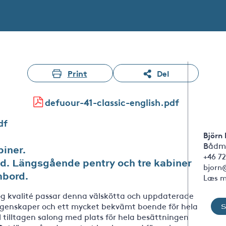
Print
Del
defuour-41-classic-english.pdf
df
Björn
Bådm
biner.
+46 72
d. Längsgående pentry och tre kabiner
bjorn
mbord.
Læs m
ög kvalité passar denna välskötta och uppdaterade
g egenskaper och ett mycket bekvämt boende för hela
l tilltagen salong med plats för hela besättningen