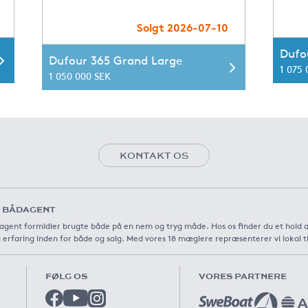
Solgt 2026-07-10
Dufo
Dufour 365 Grand Large
1 075
1 050 000 SEK
KONTAKT OS
 BÅDAGENT
agent formidler brugte både på en nem og tryg måde. Hos os finder du et hold 
 erfaring inden for både og salg. Med vores 18 mæglere repræsenterer vi lokal t
FØLG OS
VORES PARTNERE