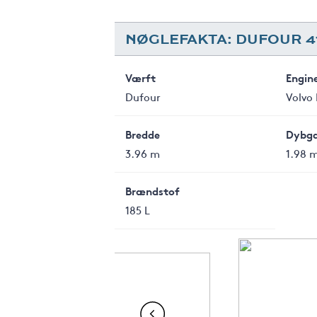
NØGLEFAKTA: DUFOUR 4
Værft
Engin
Dufour
Volvo 
Bredde
Dybg
3.96 m
1.98 
Brændstof
185 L