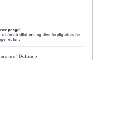
ster penge!
r at forstå vilkårene og dine forpligtelser, før
ger et lån.
ere om” Dufour >