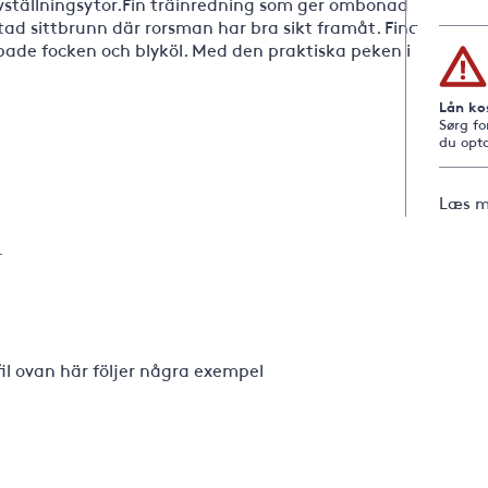
vställningsytor.Fin träinredning som ger ombonad
tad sittbrunn där rorsman har bra sikt framåt. Fina
ade focken och blyköl. Med den praktiska peken i
Lån ko
Sørg fo
du opta
Læs m
r
fil ovan här följer några exempel