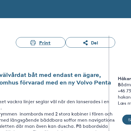
Print
Del
 välvårdat båt med endast en ägare,
Håkan
inomhus förvarad med en ny Volvo Penta
Bådm
+46 73
hakan
et vackra linjer seglar väl när den lanserades i en
Læs m
.
rymmen inombords med 2 stora kabiner i fören och
g med längsgående bäddbara soffor men navigations
oaletten där man även kan duscha. På babordsida