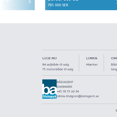
785 000 SEK
LIGE NU
LINKS
OM
84 sejlbåde til salg
Mærker
Båd
75 motorbåde til salg
lang
BÅDAGENT
DANMARK
+45 78 75 60 34
niklas.lindgren@batagent.se