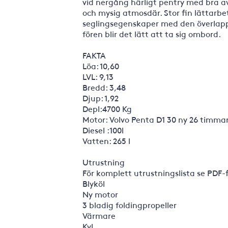
vid nergång härligt pentry med bra a
och mysig atmosdär. Stor fin lättarbe
seglingsegenskaper med den överlapp
fören blir det lätt att ta sig ombord.
FAKTA
Löa: 10,60
LVL: 9,13
Bredd: 3,48
Djup: 1,92
Depl:4700 Kg
Motor: Volvo Penta D1 30 ny 26 timma
Diesel :100l
Vatten: 265 l
Utrustning
För komplett utrustningslista se PDF-
Blyköl
Ny motor
3 bladig foldingpropeller
Värmare
Kyl