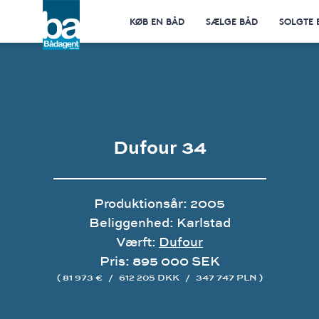
KØB EN BÅD
SÆLGE BÅD
SOLGTE 
Dufour 34
Produktionsår: 2005
Beliggenhed: Karlstad
Værft:
Dufour
Pris: 895 000 SEK
( 81 973 €
/
612 205 DKK
/
347 747 PLN )