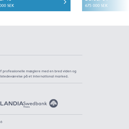
 000 SEK
675 000 SEK
af professionelle mæglere med en bred viden og
ilstedeværelse på et international marked.
26