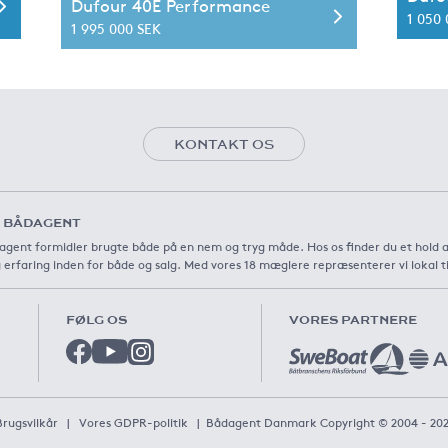
Dufour 40E Performance
1 050
1 995 000 SEK
KONTAKT OS
 BÅDAGENT
agent formidler brugte både på en nem og tryg måde. Hos os finder du et hold 
 erfaring inden for både og salg. Med vores 18 mæglere repræsenterer vi lokal t
FØLG OS
VORES PARTNERE
Brugsvilkår
|
Vores GDPR-politik
|
Bådagent Danmark Copyright © 2004 - 20