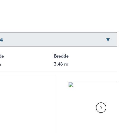
4
de
Bredde
m
3.48 m