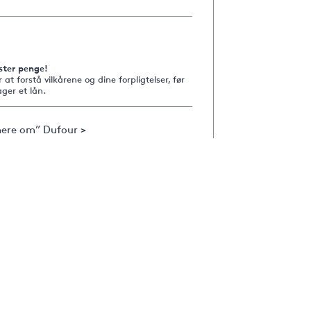
ster penge!
r at forstå vilkårene og dine forpligtelser, før
ger et lån.
ere om” Dufour >