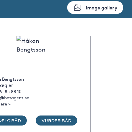
Image gallery
 Bengtsson
ægler
9-85 88 10
@batagent.se
ere >
SÆLG BÅD
VURDER BÅD