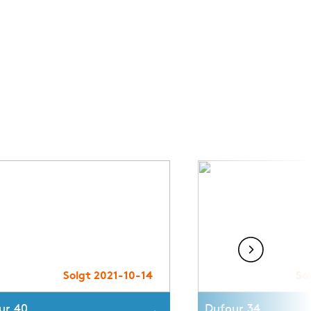
Solgt 2021-10-14
So
ur 40
Dufour 34