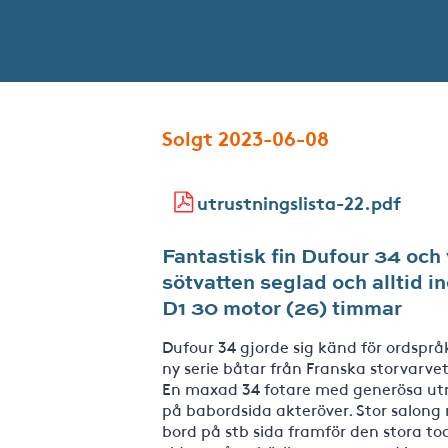
Solgt 2023-06-08
utrustningslista-22.pdf
Fantastisk fin Dufour 34 och
sötvatten seglad och alltid 
D1 30 motor (26) timmar
Dufour 34 gjorde sig känd för ordspråk
ny serie båtar från Franska storvarvet
En maxad 34 fotare med generösa ut
på babordsida akteröver. Stor salon
bord på stb sida framför den stora t