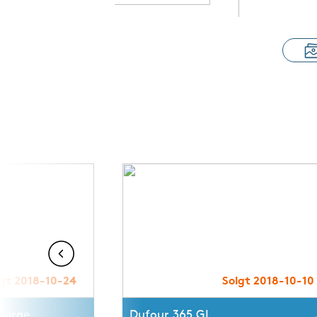
lgt 2018-10-24
Solgt 2018-10-10
Large
Dufour 365 GL