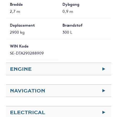
Bredde
Dybgang
2,7 m
0,9 m
Deplacement
Brændstof
2900 kg
300 L
WIN Kode
SE-DTA290288909
ENGINE
Engine
Hp
NAVIGATION
Volvo Penta D4
200
Year
Fuel
GPS Plotter
VHF
2009
ELECTRICAL
Diesel