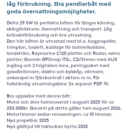
låg förbrukning. Bra pendlarbåt med
goda övernattningsmöjligheter.
Delta 29 SW är perfekta båten för längre körning,
skärgårdsturer, övernattning och transport. Låg
bränsleförbrukning och bra utrustning.
Den här båten är utrustad med bl.a. bogpropeller,
trimplan, toalett, kablage för batteriladdare,
landström, Raymarine C120 plotter och Radar, extra
plotter; Garmin GPSmap 172c, CD/Stereo med AUX
ingång och 2 högtalare inne, pentrypaket med
gasolbrännare, diskho och kylskåp, värmare,
ankarspel m fjärrkontroll i aktern m m. För
fullständig utrustningslista: Se separat PDF-fil.
Bra uppsidor med denna båt:
Motor och drev helrenoverat i augusti 2025 för ca
230.000kr. Garanti på detta gäller tom augusti 2026.
Motortimmar sedan renoveringen: ca 10 timmar.
Nya propellrar 2025
Nya glidhjul till takluckan bytta 2025