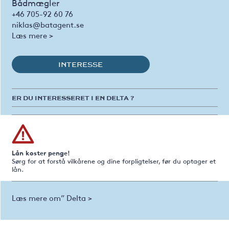
Bådmægler
+46 705-92 60 76
niklas@batagent.se
Læs mere >
INTERESSE
ER DU INTERESSERET I EN DELTA ?
Lån koster penge!
Sørg for at forstå vilkårene og dine forpligtelser, før du optager et
lån.
Læs mere om” Delta >