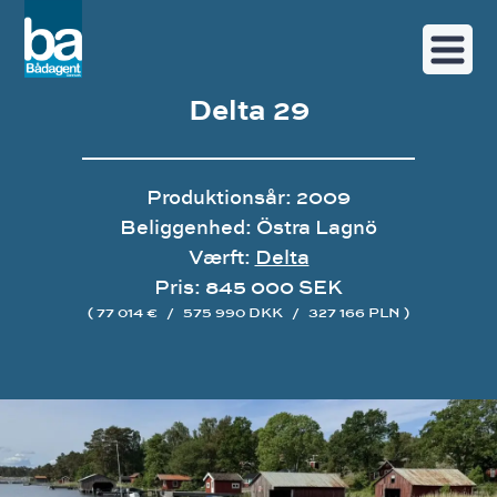
Delta 29
Produktionsår: 2009
Beliggenhed: Östra Lagnö
Værft:
Delta
Pris: 845 000 SEK
( 77 014 €
/
575 990 DKK
/
327 166 PLN )