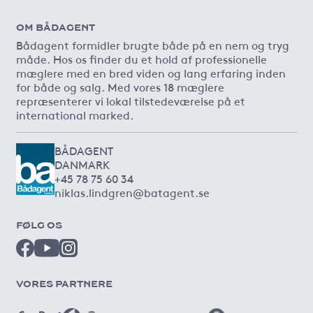
OM BÅDAGENT
Bådagent formidler brugte både på en nem og tryg
måde. Hos os finder du et hold af professionelle
mæglere med en bred viden og lang erfaring inden
for både og salg. Med vores 18 mæglere
repræsenterer vi lokal tilstedeværelse på et
international marked.
BÅDAGENT
DANMARK
+45 78 75 60 34
niklas.lindgren@batagent.se
FØLG OS
VORES PARTNERE