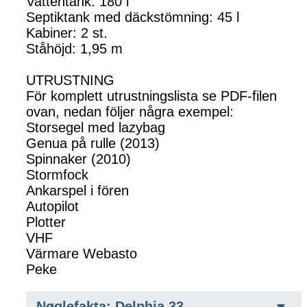
Vattentank: 180 l
Septiktank med däckstömning: 45 l
Kabiner: 2 st.
Ståhöjd: 1,95 m
UTRUSTNING
För komplett utrustningslista se PDF-filen
ovan, nedan följer några exempel:
Storsegel med lazybag
Genua på rulle (2013)
Spinnaker (2010)
Stormfock
Ankarspel i fören
Autopilot
Plotter
VHF
Värmare Webasto
Peke
Nøglefakta: Delphia 33