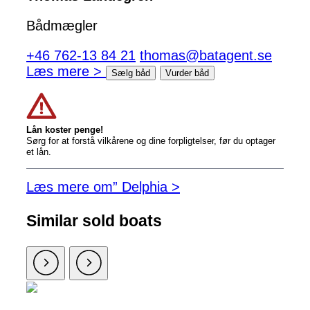
Bådmægler
+46 762-13 84 21
thomas@batagent.se
Læs mere >
Sælg båd
Vurder båd
Lån koster penge!
Sørg for at forstå vilkårene og dine forpligtelser, før du optager
et lån.
Læs mere om” Delphia >
Similar sold boats