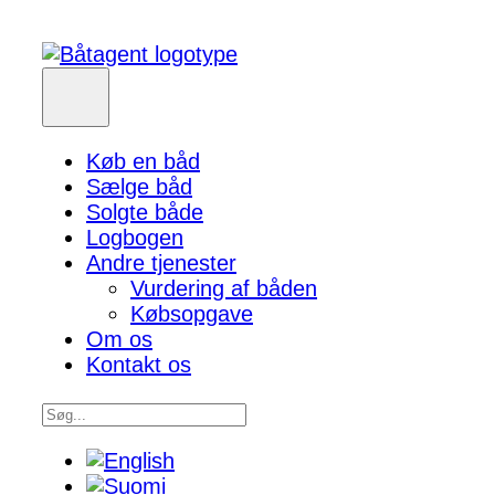
Køb en båd
Sælge båd
Solgte både
Logbogen
Andre tjenester
Vurdering af båden
Købsopgave
Om os
Kontakt os