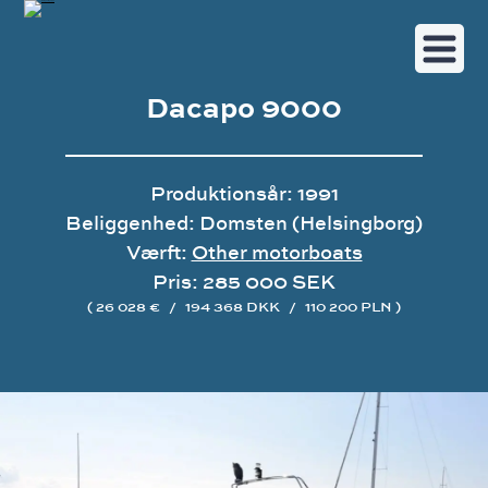
Dacapo 9000
Produktionsår: 1991
Beliggenhed: Domsten (Helsingborg)
Værft:
Other motorboats
Pris: 285 000 SEK
( 26 028 €
/
194 368 DKK
/
110 200 PLN )