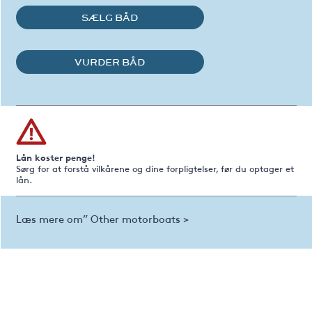
SÆLG BÅD
VURDER BÅD
Lån koster penge!
Sørg for at forstå vilkårene og dine forpligtelser, før du optager et
lån.
Læs mere om” Other motorboats >