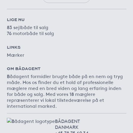
LIGE NU
83 sejlbåde til salg
76 motorbåde til salg
LINKS
Mærker
OM BÅDAGENT
Bådagent formidler brugte både på en nem og tryg
måde. Hos os finder du et hold af professionelle
mæglere med en bred viden og lang erfaring inden
for både og salg. Med vores 18 mæglere
repræsenterer vi lokal tilstedeværelse på et
international marked.
BÅDAGENT
DANMARK
+45 78 75 60 34