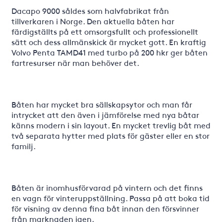
Dacapo 9000 såldes som halvfabrikat från
tillverkaren i Norge. Den aktuella båten har
färdigställts på ett omsorgsfullt och professionellt
sätt och dess allmänskick är mycket gott. En kraftig
Volvo Penta TAMD41 med turbo på 200 hkr ger båten
fartresurser när man behöver det.
Båten har mycket bra sällskapsytor och man får
intrycket att den även i jämförelse med nya båtar
känns modern i sin layout. En mycket trevlig båt med
två separata hytter med plats för gäster eller en stor
familj.
Båten är inomhusförvarad på vintern och det finns
en vagn för vinteruppställning. Passa på att boka tid
för visning av denna fina båt innan den försvinner
från marknaden igen.