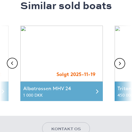
Similar sold boats
2
Solgt 2025-11-19
Albatrossen MHV 24
Triton
1 000 DKK
450 00
KONTAKT OS