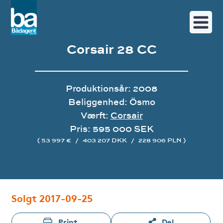
Corsair 28 CC
Produktionsår: 2008
Beliggenhed: Ösmo
Værft:
Corsair
Pris: 595 000 SEK
( 53 997 €
/
403 207 DKK
/
228 906 PLN )
Image gallery
Solgt 2017-09-25
Print
Del