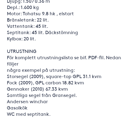
Djupg: 1.50 / 0.36 m
Depl.: 1.600 kg
Motor: Tohatsu 9.8 hk , elstart
Bränsletank: 22 lit.
Vattentank: 45 lit.
Septitank: 45 lit. Däckstömning
Kylbox: 20 lit.
UTRUSTNING
För komplett utrustningslista se bif. PDF-fil. Nedan
följer
några exempel på utrustning:
Storsegel (2009), square-top GPL 31.1 kvm
Fock (2009), GPL carbon 18.82 kvm
Gennaker (2010) 67.33 kvm
Samtliga segel från Gransegel.
Andersen winchar
Gasolkök
WC med septitank.