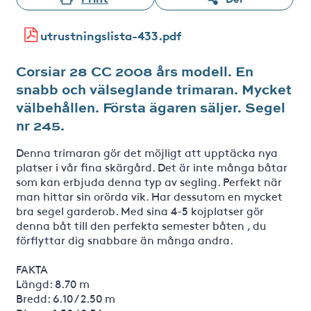
utrustningslista-433.pdf
Corsiar 28 CC 2008 års modell. En
snabb och välseglande trimaran. Mycket
välbehållen. Första ägaren säljer. Segel
nr 245.
Denna trimaran gör det möjligt att upptäcka nya
platser i vår fina skärgård. Det är inte många båtar
som kan erbjuda denna typ av segling. Perfekt när
man hittar sin orörda vik. Har dessutom en mycket
bra segel garderob. Med sina 4-5 kojplatser gör
denna båt till den perfekta semester båten , du
förflyttar dig snabbare än många andra.
FAKTA
Längd: 8.70 m
Bredd: 6.10 / 2.50 m