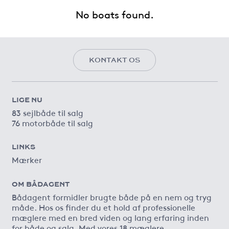
No boats found.
KONTAKT OS
LIGE NU
83 sejlbåde til salg
76 motorbåde til salg
LINKS
Mærker
OM BÅDAGENT
Bådagent formidler brugte både på en nem og tryg
måde. Hos os finder du et hold af professionelle
mæglere med en bred viden og lang erfaring inden
for både og salg. Med vores 18 mæglere