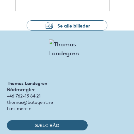
Se alle billeder
Thomas Landegren
Bådmægler
+46 762-13 84 21
thomas@batagent.se
Læs mere >
SÆLG BÅD