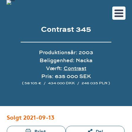
Contrast 345
Produktionsår: 2003
Beliggenhed: Nacka
Værft:
Contrast
Pris: 635 000 SEK
( 58 105 €
/
434 000 DKK
/
246 035 PLN )
Image gallery
Solgt 2021-09-13
Print
Del