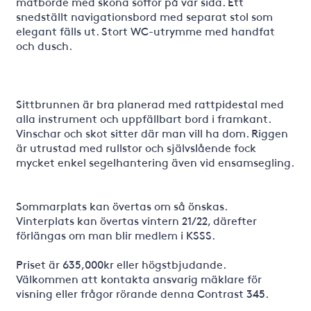
matborde med sköna soffor på var sida. Ett
snedställt navigationsbord med separat stol som
elegant fälls ut. Stort WC-utrymme med handfat
och dusch.
Sittbrunnen är bra planerad med rattpidestal med
alla instrument och uppfällbart bord i framkant.
Vinschar och skot sitter där man vill ha dom. Riggen
är utrustad med rullstor och självslående fock
mycket enkel segelhantering även vid ensamsegling.
Sommarplats kan övertas om så önskas.
Vinterplats kan övertas vintern 21/22, därefter
förlängas om man blir medlem i KSSS.
Priset är 635,000kr eller högstbjudande.
Välkommen att kontakta ansvarig mäklare för
visning eller frågor rörande denna Contrast 345.