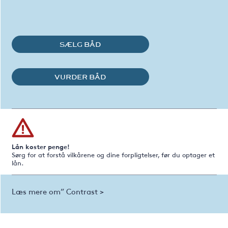
SÆLG BÅD
VURDER BÅD
Lån koster penge!
Sørg for at forstå vilkårene og dine forpligtelser, før du optager et
lån.
Læs mere om” Contrast >