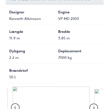
Designer
Engine
Kenneth Albinsson
VP MD 2003
Længde
Bredde
11.9 m
3.85 m
Dybgang
Deplacement
2.2 m
7000 kg
Brændstof
50 L