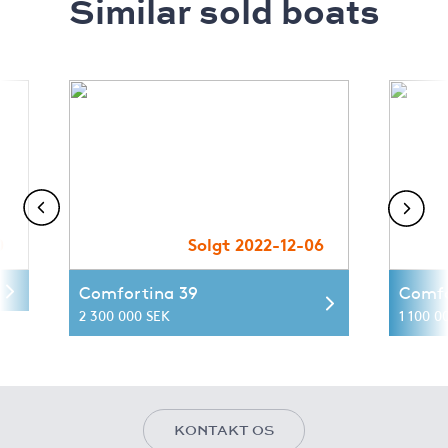
Similar sold boats
0
Solgt 2022-12-06
Comfortina 39
Comfo
2 300 000 SEK
1 100 0
KONTAKT OS