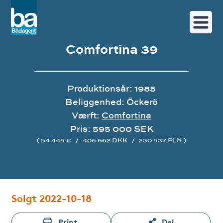
Comfortina 39
Produktionsår: 1985
Beliggenhed: Öckerö
Værft:
Comfortina
Pris: 595 000 SEK
( 54 445 €
/
406 662 DKK
/
230 537 PLN )
Image gallery
Solgt 2022-10-18
Print
Del