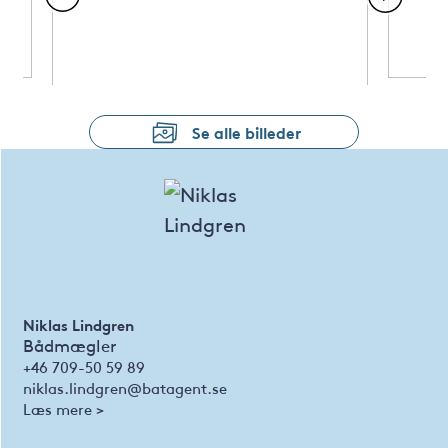
Se alle billeder
Niklas Lindgren
Bådmægler
+46 709-50 59 89
niklas.lindgren@batagent.se
Læs mere >