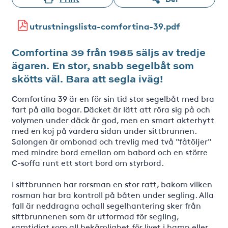
utrustningslista-comfortina-39.pdf
Comfortina 39 från 1985 säljs av tredje
ägaren. En stor, snabb segelbåt som
skötts väl. Bara att segla iväg!
Comfortina 39 är en för sin tid stor segelbåt med bra
fart på alla bogar. Däcket är lätt att röra sig på och
volymen under däck är god, men en smart akterhytt
med en koj på vardera sidan under sittbrunnen.
Salongen är ombonad och trevlig med två "fåtöljer"
med mindre bord emellan om babord och en större
C-soffa runt ett stort bord om styrbord.
I sittbrunnen har rorsman en stor ratt, bakom vilken
rosman har bra kontroll på båten under segling. Alla
fall är neddragna ochall segelhantering sker från
sittbrunnenen som är utformad för segling,
samtidigt som all bekämlighet för livet i hamn eller