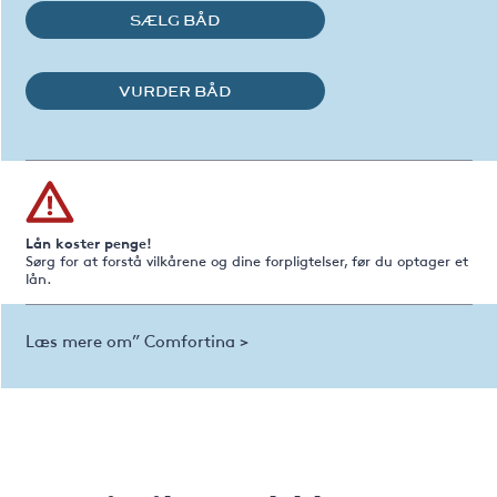
SÆLG BÅD
VURDER BÅD
Lån koster penge!
Sørg for at forstå vilkårene og dine forpligtelser, før du optager et
lån.
Læs mere om” Comfortina >