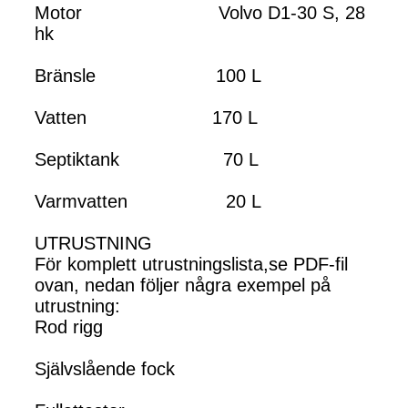
Motor Volvo D1-30 S, 28
hk
Bränsle 100 L
Vatten 170 L
Septiktank 70 L
Varmvatten 20 L
UTRUSTNING
För komplett utrustningslista,se PDF-fil
ovan, nedan följer några exempel på
utrustning:
Rod rigg
Självslående fock