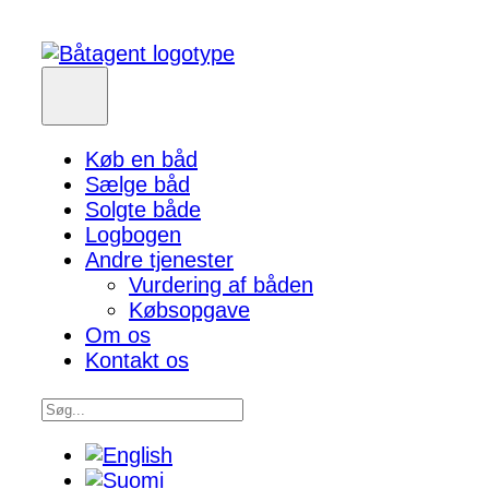
Køb en båd
Sælge båd
Solgte både
Logbogen
Andre tjenester
Vurdering af båden
Købsopgave
Om os
Kontakt os