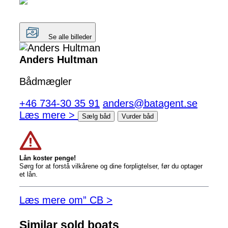
Se alle billeder
Anders Hultman
Bådmægler
+46 734-30 35 91
anders@batagent.se
Læs mere >
Sælg båd
Vurder båd
Lån koster penge!
Sørg for at forstå vilkårene og dine forpligtelser, før du optager
et lån.
Læs mere om” CB >
Similar sold boats