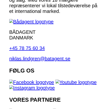
og salg. Med vores 18 mæglere
repræsenterer vi lokal tilstedeværelse på
et international marked.
BÅDAGENT
DANMARK
+45 78 75 60 34
niklas.lindgren@batagent.se
FØLG OS
VORES PARTNERE