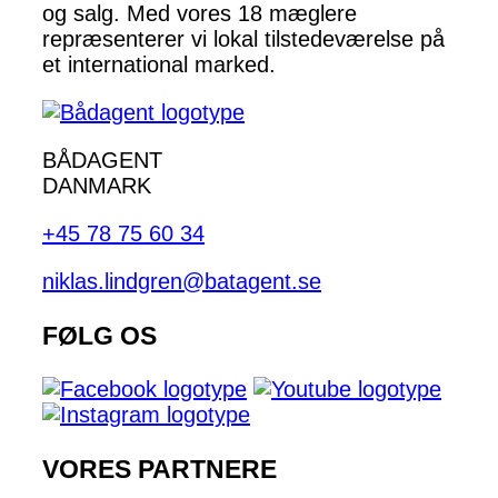
og salg. Med vores 18 mæglere
repræsenterer vi lokal tilstedeværelse på
et international marked.
BÅDAGENT
DANMARK
+45 78 75 60 34
niklas.lindgren@batagent.se
FØLG OS
VORES PARTNERE