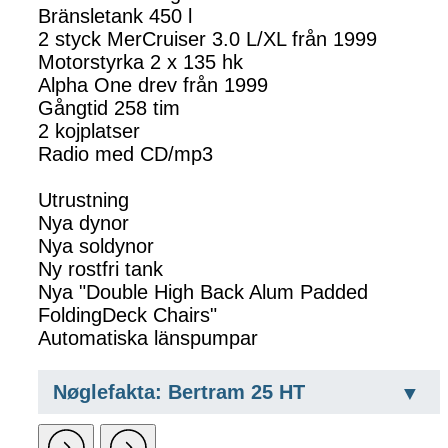
Bränsletank 450 l
2 styck MerCruiser 3.0 L/XL från 1999
Motorstyrka 2 x 135 hk
Alpha One drev från 1999
Gångtid 258 tim
2 kojplatser
Radio med CD/mp3
Utrustning
Nya dynor
Nya soldynor
Ny rostfri tank
Nya "Double High Back Alum Padded
FoldingDeck Chairs"
Automatiska länspumpar
Nøglefakta: Bertram 25 HT