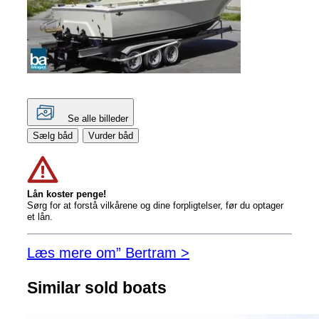
Se alle billeder
Sælg båd
Vurder båd
Lån koster penge!
Sørg for at forstå vilkårene og dine forpligtelser, før du optager
et lån.
Læs mere om” Bertram >
Similar sold boats