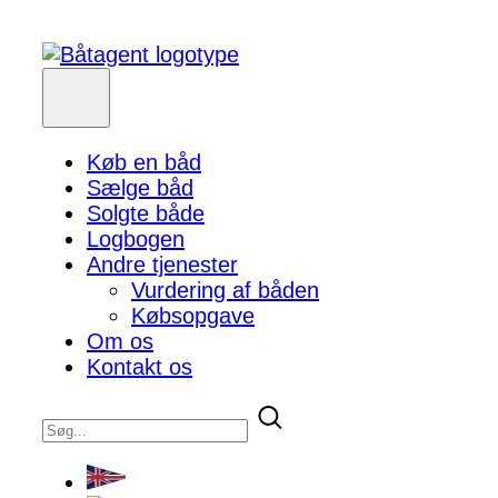
Køb en båd
Sælge båd
Solgte både
Logbogen
Andre tjenester
Vurdering af båden
Købsopgave
Om os
Kontakt os