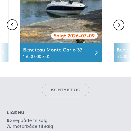
0
Solgt 2026-07-09
Beneteau Monte Carlo 37
Benet
1 650 000 SEK
3 500 
KONTAKT OS
LIGE NU
83 sejlbåde til salg
76 motorbåde til salg