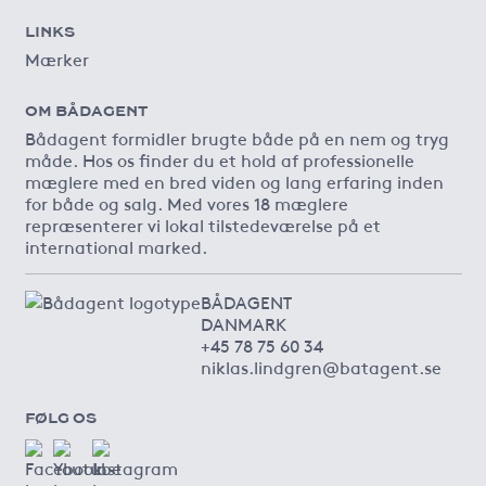
LINKS
Mærker
OM BÅDAGENT
Bådagent formidler brugte både på en nem og tryg
måde. Hos os finder du et hold af professionelle
mæglere med en bred viden og lang erfaring inden
for både og salg. Med vores 18 mæglere
repræsenterer vi lokal tilstedeværelse på et
international marked.
BÅDAGENT
DANMARK
+45 78 75 60 34
niklas.lindgren@batagent.se
FØLG OS