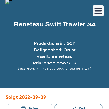
Beneteau Swift Trawler 34
Produktionsår: 2011
Beliggenhed: Orust
Værft:
Beneteau
Pris: 2 100 000 SEK
( 192 160 €
/
1 435 278 DKK
/
813 661 PLN )
Image gallery
Solgt 2022-09-09
Print
Del