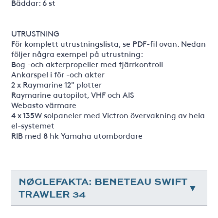
Bäddar: 6 st
UTRUSTNING
För komplett utrustningslista, se PDF-fil ovan. Nedan
följer några exempel på utrustning:
Bog -och akterpropeller med fjärrkontroll
Ankarspel i för -och akter
2 x Raymarine 12" plotter
Raymarine autopilot, VHF och AIS
Webasto värmare
4 x 135W solpaneler med Victron övervakning av hela
el-systemet
RIB med 8 hk Yamaha utombordare
NØGLEFAKTA: BENETEAU SWIFT
TRAWLER 34