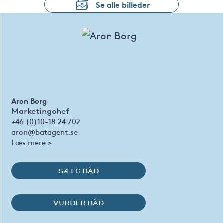
Se alle billeder
Aron Borg
Marketingchef
+46 (0)10-18 24 702
aron@batagent.se
Læs mere >
SÆLG BÅD
VURDER BÅD