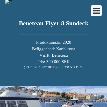
Beneteau Flyer 8 Sundeck
Produktionsår: 2020
Beliggenhed: Karlskrona
Værft:
Beneteau
Pris: 590 000 SEK
( 53 813 €
/
402 286 DKK
/
231 539 PLN )