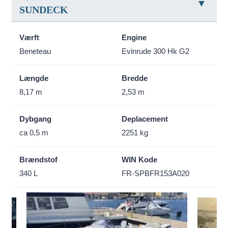
SUNDECK
Værft
Engine
Beneteau
Evinrude 300 Hk G2
Længde
Bredde
8,17 m
2,53 m
Dybgang
Deplacement
ca 0,5 m
2251 kg
Brændstof
WIN Kode
340 L
FR-SPBFR153A020