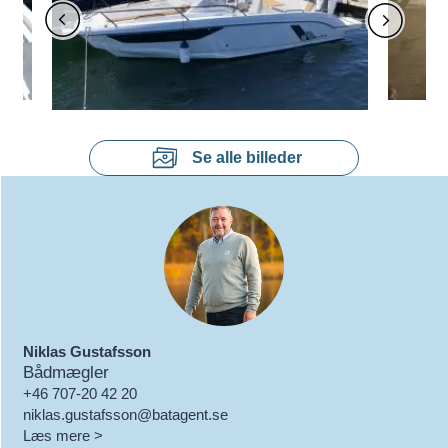
Se alle billeder
Niklas Gustafsson
Bådmægler
+46 707-20 42 20
niklas.gustafsson@batagent.se
Læs mere >