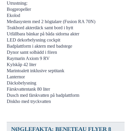
Utrustning:
Bogpropeller
Ekolod
Mediasystem med 2 högtalare (Fusion RA 70N)
Teakbord akterdäck samt bord i hytt
Utfällbara bänkar på båda sidorna akter
LED dekorbelysning cockpit
Badplattform i aktern med badstege
Dynor samt solbädd i fören
Raymarin Axiom 9 RV
Kylskåp 42 liter
Marintoalett inklusive septitank
Lanternor
Däcksbelysning
Färskvattentank 80 liter
Dusch med färskvatten på badplattform
Diskho med tryckvatten
NØGLEFAKTA: BENETEAU FLYER 8