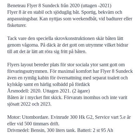
Beneteau Flyer 8 Sundeck från 2020 (uttagen -2021)
Flyer 8 är en stabil och sjöduglig båt. Sportig, bekväm och
anpassningsbar. Kan nyttjas som weekendbåt, vid badturer eller
fisketurer.
Tack vare den speciella skrovkonstruktionen skär båten lätt
genom vågorna. På däck är det gott om utrymme vilket bidrar
till att det är lätt att röra sig fritt på båten.
Flyers layout bereder plats för stor sociala ytor samt gott om
förvaringsutrymmen. För maximal komfort har Flyer 8 Sundeck
även en rymlig kabin för övernattning med separat toalett och
kylskåp samt en härlig solbädd på fördäck
Årsmodell: 2020. Uttagen 2021. (2 ägare)
Båten är i mycket fint skick. Förvarats inomhus och inte varit
sjösatt 2022 och 2023.
Motor: Utombordare. Evinrude 300 Hk G2, Service vart 5.e år
eller vid 500 timmars drift.
Drivmedel: Bensin, 300 liters tank. Batteri: 2 st 95 Ah