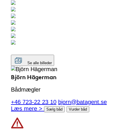
Se alle billeder
Björn Hägerman
Bådmægler
+46 723-22 23 10
bjorn@batagent.se
Læs mere >
Sælg båd
Vurder båd