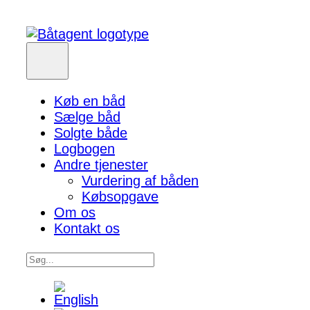
Køb en båd
Sælge båd
Solgte både
Logbogen
Andre tjenester
Vurdering af båden
Købsopgave
Om os
Kontakt os