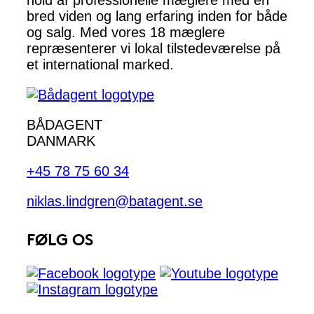
hold af professionelle mæglere med en
bred viden og lang erfaring inden for både
og salg. Med vores 18 mæglere
repræsenterer vi lokal tilstedeværelse på
et international marked.
BÅDAGENT
DANMARK
+45 78 75 60 34
niklas.lindgren@batagent.se
FØLG OS