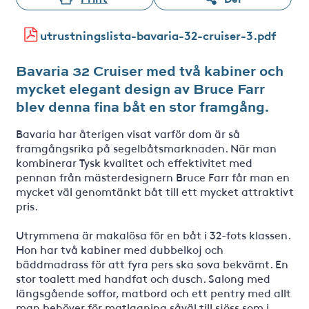
utrustningslista-bavaria-32-cruiser-3.pdf
Bavaria 32 Cruiser med två kabiner och
mycket elegant design av Bruce Farr
blev denna fina båt en stor framgång.
Bavaria har återigen visat varför dom är så
framgångsrika på segelbåtsmarknaden. När man
kombinerar Tysk kvalitet och effektivitet med
pennan från mästerdesignern Bruce Farr får man en
mycket väl genomtänkt båt till ett mycket attraktivt
pris.
Utrymmena är makalösa för en båt i 32-fots klassen.
Hon har två kabiner med dubbelkoj och
bäddmadrass för att fyra pers ska sova bekvämt. En
stor toalett med handfat och dusch. Salong med
längsgående soffor, matbord och ett pentry med allt
man behöver för matlagning såväl till sjöss som i