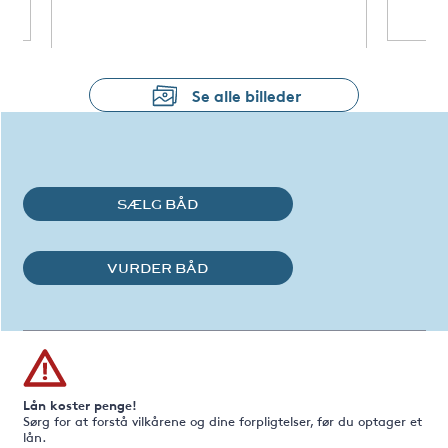
Se alle billeder
SÆLG BÅD
VURDER BÅD
Lån koster penge!
Sørg for at forstå vilkårene og dine forpligtelser, før du optager et
lån.