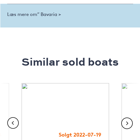
Læs mere om” Bavaria >
Similar sold boats
4
Solgt 2022-07-19