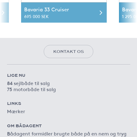
Bavaria 33 Cruiser
Bavar
695 000 SEK
1 295 0
KONTAKT OS
LIGE NU
84 sejlbåde til salg
75 motorbåde til salg
LINKS
Mærker
OM BÅDAGENT
Bådagent formidler brugte både på en nem og tryg