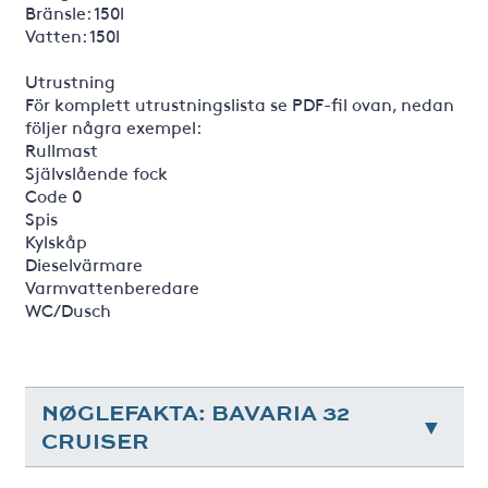
Bränsle: 150l
Vatten: 150l
Utrustning
För komplett utrustningslista se PDF-fil ovan, nedan
följer några exempel:
Rullmast
Självslående fock
Code 0
Spis
Kylskåp
Dieselvärmare
Varmvattenberedare
WC/Dusch
NØGLEFAKTA: BAVARIA 32
CRUISER