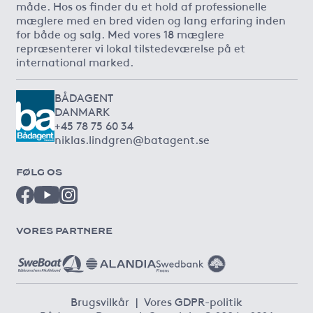
måde. Hos os finder du et hold af professionelle
mæglere med en bred viden og lang erfaring inden
for både og salg. Med vores 18 mæglere
repræsenterer vi lokal tilstedeværelse på et
international marked.
BÅDAGENT
DANMARK
+45 78 75 60 34
niklas.lindgren@batagent.se
FØLG OS
VORES PARTNERE
Brugsvilkår
|
Vores GDPR-politik