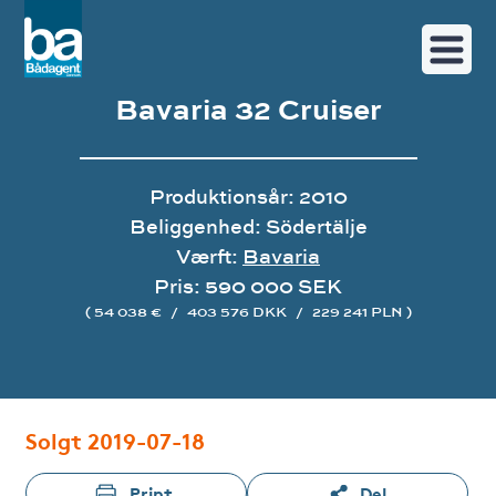
Bavaria 32 Cruiser
Produktionsår: 2010
Beliggenhed: Södertälje
Værft:
Bavaria
Pris: 590 000 SEK
( 54 038 €
/
403 576 DKK
/
229 241 PLN )
Image gallery
Solgt 2019-07-18
Print
Del