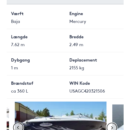
Værft
Engine
Baja
Mercury
Længde
Bredde
7.62 m
2.49 m
Dybgang
Deplacement
1 m
2155 kg
Brændstof
WIN Kode
ca 360 L
USAGC420321506