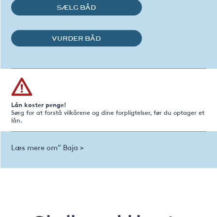
SÆLG BÅD
VURDER BÅD
Lån koster penge!
Sørg for at forstå vilkårene og dine forpligtelser, før du optager et
lån.
Læs mere om” Baja >