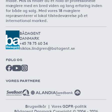
måde. Hos os finder du et hold af professionelle
mæglere med en bred viden og lang erfaring inden
for både og salg. Med vores 18 mæglere
repræsenterer vi lokal tilstedeværelse på et
international marked.
BÅDAGENT
DANMARK
+45 78 75 60 34
niklas.lindgren@batagent.se
FØLG OS
VORES PARTNERE
Brugsvilkår
|
Vores GDPR-politik
Bådagent Danmark Copyright © 2004 - 2026