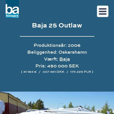
Baja 25 Outlaw
Produktionsår: 2006
Beliggenhed: Oskarshamn
Værft:
Baja
Pris: 450 000 SEK
( 41 184 €
/
307 461 DKK
/
175 226 PLN )