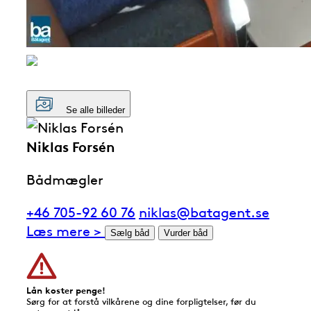
Se alle billeder
Niklas Forsén
Bådmægler
+46 705-92 60 76
niklas@batagent.se
Læs mere >
Sælg båd
Vurder båd
Lån koster penge!
Sørg for at forstå vilkårene og dine forpligtelser, før du