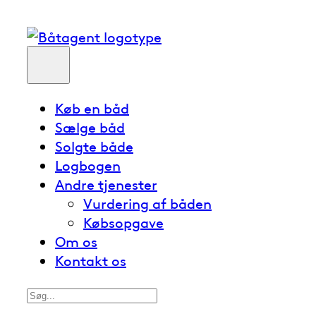
Køb en båd
Sælge båd
Solgte både
Logbogen
Andre tjenester
Vurdering af båden
Købsopgave
Om os
Kontakt os