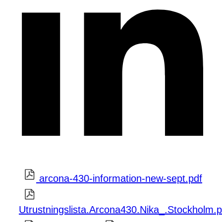
arcona-430-information-new-sept.pdf
Utrustningslista.Arcona430.Nika_.Stockholm.p