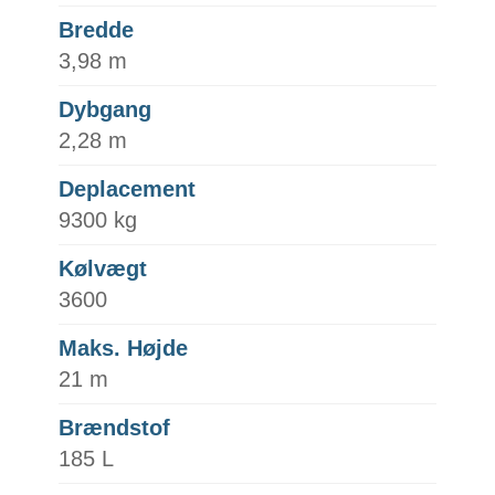
Bredde
3,98 m
Dybgang
2,28 m
Deplacement
9300 kg
Kølvægt
3600
Maks. Højde
21 m
Brændstof
185 L