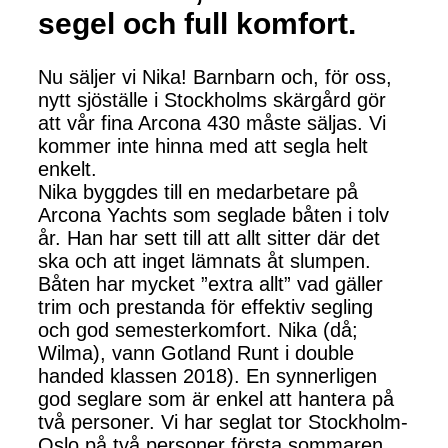
segel och full komfort.
Nu säljer vi Nika! Barnbarn och, för oss,
nytt sjöställe i Stockholms skärgård gör
att vår fina Arcona 430 måste säljas. Vi
kommer inte hinna med att segla helt
enkelt.
Nika byggdes till en medarbetare på
Arcona Yachts som seglade båten i tolv
år. Han har sett till att allt sitter där det
ska och att inget lämnats åt slumpen.
Båten har mycket ”extra allt” vad gäller
trim och prestanda för effektiv segling
och god semesterkomfort. Nika (då;
Wilma), vann Gotland Runt i double
handed klassen 2018). En synnerligen
god seglare som är enkel att hantera på
två personer. Vi har seglat tor Stockholm-
Oslo på två personer första sommaren.