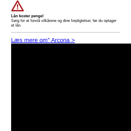
Lån koster penge!
Sørg for at forstå vilkårene og dine forpligtelser, før du optager
et lån.
Læs mere om” Arcona >