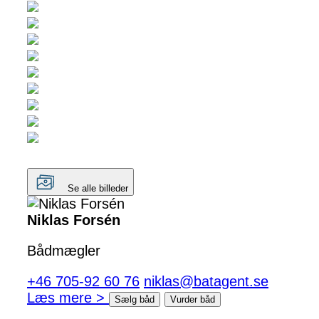
Se alle billeder
Niklas Forsén
Bådmægler
+46 705-92 60 76
niklas@batagent.se
Læs mere >
Sælg båd
Vurder båd