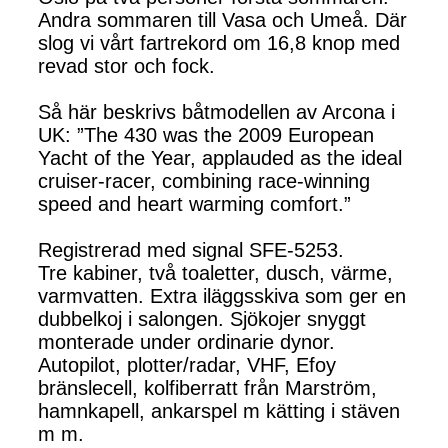
Andra sommaren till Vasa och Umeå. Där
slog vi vårt fartrekord om 16,8 knop med
revad stor och fock.
Så här beskrivs båtmodellen av Arcona i
UK: ”The 430 was the 2009 European
Yacht of the Year, applauded as the ideal
cruiser-racer, combining race-winning
speed and heart warming comfort.”
Registrerad med signal SFE-5253.
Tre kabiner, två toaletter, dusch, värme,
varmvatten. Extra iläggsskiva som ger en
dubbelkoj i salongen. Sjökojer snyggt
monterade under ordinarie dynor.
Autopilot, plotter/radar, VHF, Efoy
bränslecell, kolfiberratt från Marström,
hamnkapell, ankarspel m kätting i stäven
m m.