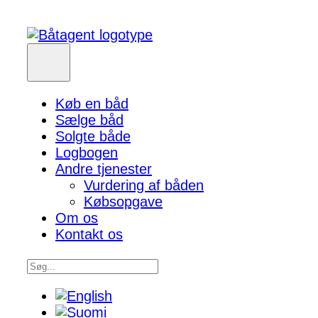
Køb en båd
Sælge båd
Solgte både
Logbogen
Andre tjenester
Vurdering af båden
Købsopgave
Om os
Kontakt os