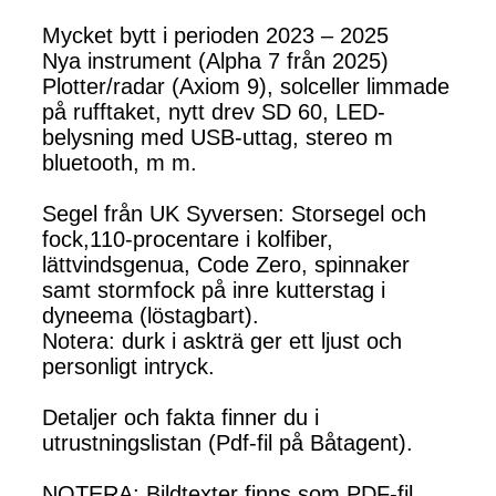
Mycket bytt i perioden 2023 – 2025
Nya instrument (Alpha 7 från 2025)
Plotter/radar (Axiom 9), solceller limmade
på rufftaket, nytt drev SD 60, LED-
belysning med USB-uttag, stereo m
bluetooth, m m.
Segel från UK Syversen: Storsegel och
fock,110-procentare i kolfiber,
lättvindsgenua, Code Zero, spinnaker
samt stormfock på inre kutterstag i
dyneema (löstagbart).
Notera: durk i askträ ger ett ljust och
personligt intryck.
Detaljer och fakta finner du i
utrustningslistan (Pdf-fil på Båtagent).
NOTERA: Bildtexter finns som PDF-fil.