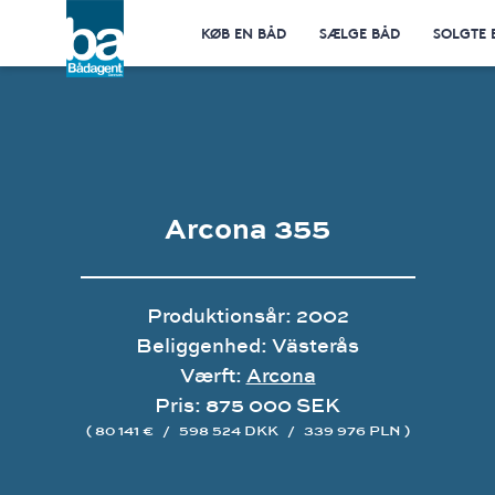
KØB EN BÅD
SÆLGE BÅD
SOLGTE 
Arcona 355
Produktionsår: 2002
Beliggenhed: Västerås
Værft:
Arcona
Pris: 875 000 SEK
( 80 141 €
/
598 524 DKK
/
339 976 PLN )