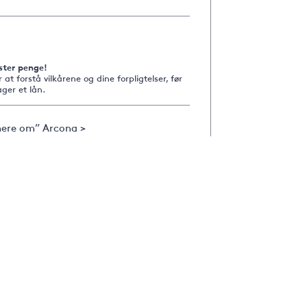
ster penge!
r at forstå vilkårene og dine forpligtelser, før
ger et lån.
ere om” Arcona >