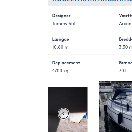
Designer
Værft
Tommy Stål
Arcon
Længde
Bredd
10.80 m
3.30 
Deplacement
Brænd
4700 kg
70 L