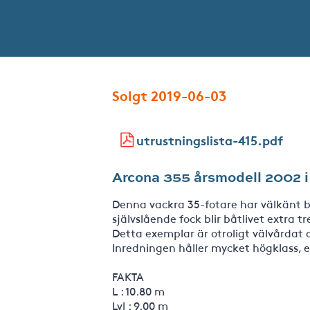
Solgt 2019-06-03
utrustningslista-415.pdf
Arcona 355 årsmodell 2002 i e
Denna vackra 35-fotare har välkänt b
självslående fock blir båtlivet extra tr
Detta exemplar är otroligt välvårdat 
Inredningen håller mycket högklass, e
FAKTA
L : 10.80 m
Lvl : 9.00 m