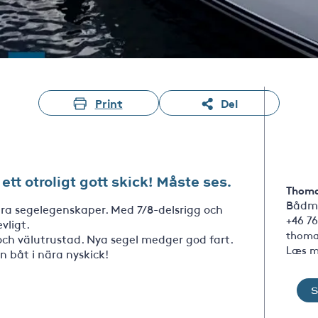
Print
Del
tt otroligt gott skick! Måste ses.
Thoma
Bådm
ra segelegenskaper. Med 7/8-delsrigg och
+46 76
evligt.
thoma
och välutrustad. Nya segel medger god fart.
Læs m
n båt i nära nyskick!