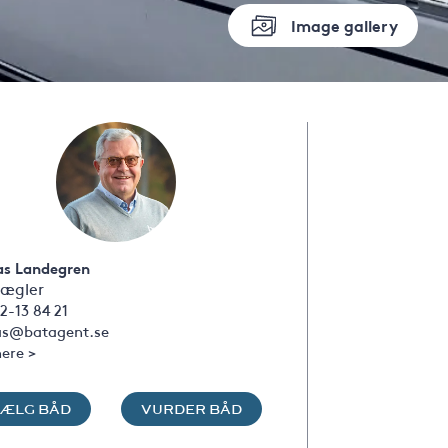
Image gallery
s Landegren
ægler
2-13 84 21
s@batagent.se
ere >
SÆLG BÅD
VURDER BÅD