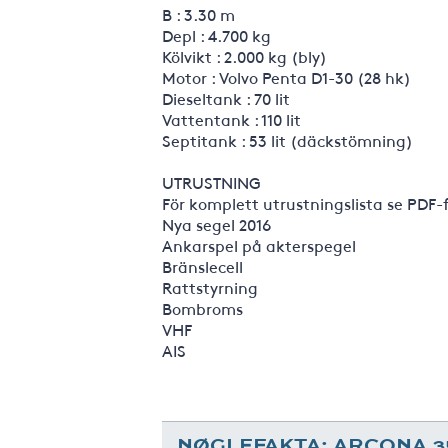
B : 3.30 m
Depl : 4.700 kg
Kölvikt : 2.000 kg (bly)
Motor : Volvo Penta D1-30 (28 hk)
Dieseltank : 70 lit
Vattentank : 110 lit
Septitank : 53 lit (däckstömning)
UTRUSTNING
För komplett utrustningslista se PDF-
Nya segel 2016
Ankarspel på akterspegel
Bränslecell
Rattstyrning
Bombroms
VHF
AIS
NØGLEFAKTA: ARCONA 3