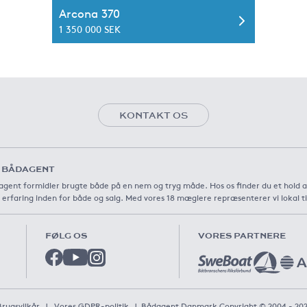
Arcona 370
1 350 000 SEK
KONTAKT OS
 BÅDAGENT
gent formidler brugte både på en nem og tryg måde. Hos os finder du et hold 
 erfaring inden for både og salg. Med vores 18 mæglere repræsenterer vi lokal t
FØLG OS
VORES PARTNERE
Brugsvilkår
|
Vores GDPR-politik
|
Bådagent Danmark Copyright © 2004 - 20