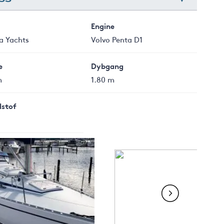
Engine
a Yachts
Volvo Penta D1
e
Dybgang
m
1.80 m
stof