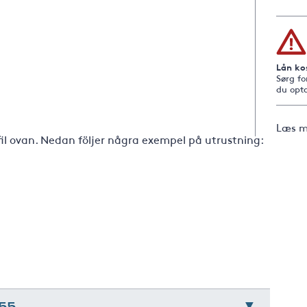
Lån ko
Sørg fo
du opta
Læs m
fil ovan. Nedan följer några exempel på utrustning:
55