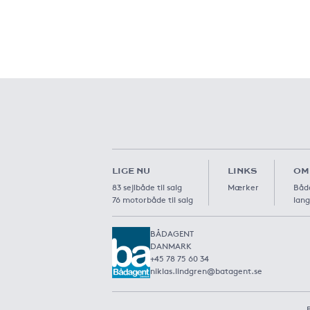
LIGE NU
LINKS
OM
83 sejlbåde til salg
Mærker
Båda
76 motorbåde til salg
lang
BÅDAGENT
DANMARK
+45 78 75 60 34
niklas.lindgren@batagent.se