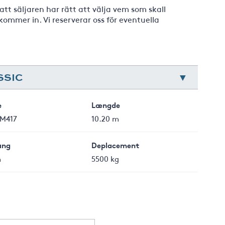
 att säljaren har rätt att välja vem som skall
ommer in. Vi reserverar oss för eventuella
SSIC
e
Længde
 M417
10.20 m
ang
Deplacement
m
5500 kg