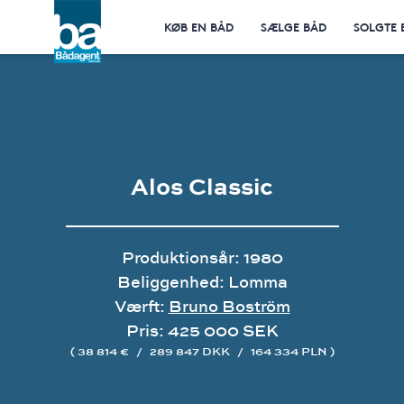
KØB EN BÅD
SÆLGE BÅD
SOLGTE 
Alos Classic
Produktionsår: 1980
Beliggenhed: Lomma
Værft:
Bruno Boström
Pris: 425 000 SEK
( 38 814 €
/
289 847 DKK
/
164 334 PLN )