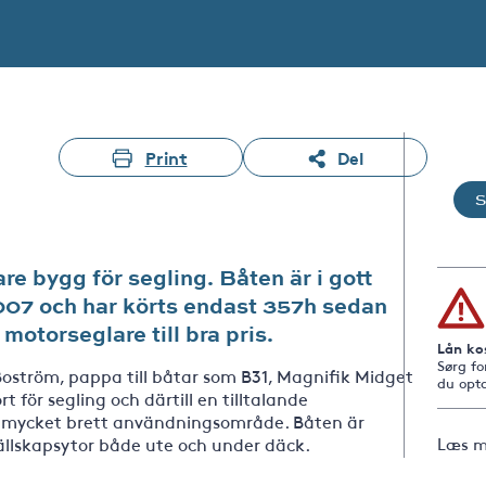
Print
Del
re bygg för segling. Båten är i gott
2007 och har körts endast 357h sedan
motorseglare till bra pris.
Lån ko
Sørg fo
Boström, pappa till båtar som B31, Magnifik Midget
du opta
t för segling och därtill en tilltalande
t mycket brett användningsområde. Båten är
llskapsytor både ute och under däck.
Læs m