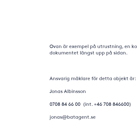
Ovan är exempel på utrustning, en kom
dokumentet längst upp på sidan.
Ansvarig mäklare för detta objekt är:
Jonas Albinsson
0708 84 66 00 (int. +46 708 846600)
jonas@batagent.se