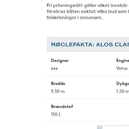
Fri prövningsrätt gäller vilket innebär
förvärva båten oaktat vilka bud som k
felskrivningar i annonsen.
NØGLEFAKTA: ALOS CLA
Designer
Engin
xxx
Vetus
Bredde
Dybg
3.50 m
1.50 
Brændstof
150 L