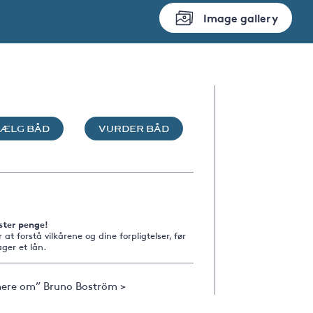
Image gallery
SÆLG BÅD
VURDER BÅD
ster penge!
r at forstå vilkårene og dine forpligtelser, før
ger et lån.
ere om” Bruno Boström >