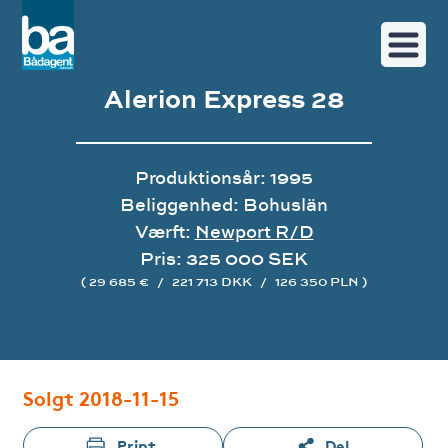
Alerion Express 28
Produktionsår: 1995
Beliggenhed: Bohuslän
Værft:
Newport R/D
Pris: 325 000 SEK
( 29 685 €
/
221 713 DKK
/
126 350 PLN )
Image gallery
Solgt 2018-11-15
Print
Del