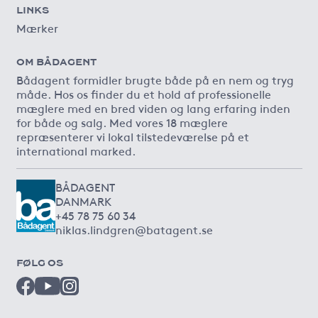
LINKS
Mærker
OM BÅDAGENT
Bådagent formidler brugte både på en nem og tryg
måde. Hos os finder du et hold af professionelle
mæglere med en bred viden og lang erfaring inden
for både og salg. Med vores 18 mæglere
repræsenterer vi lokal tilstedeværelse på et
international marked.
BÅDAGENT
DANMARK
+45 78 75 60 34
niklas.lindgren@batagent.se
FØLG OS