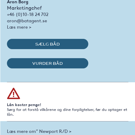
Aron Borg
Marketingchef
+46 (0)10-18 24 702
aron@batagent.se
Læs mere >
SÆLG BÅD
VURDER BÅD
Lån koster penge!
Sørg for at forstå vilkårene og dine forpligtelser, før du optager et
lån.
Læs mere om” Newport R/D >