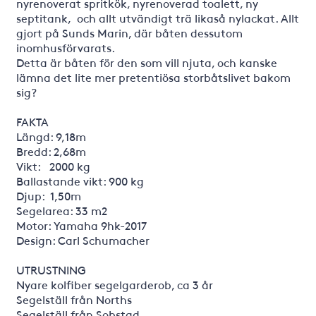
nyrenoverat spritkök, nyrenoverad toalett, ny
septitank, och allt utvändigt trä likaså nylackat. Allt
gjort på Sunds Marin, där båten dessutom
inomhusförvarats.
Detta är båten för den som vill njuta, och kanske
lämna det lite mer pretentiösa storbåtslivet bakom
sig?
FAKTA
Längd: 9,18m
Bredd: 2,68m
Vikt: 2000 kg
Ballastande vikt: 900 kg
Djup: 1,50m
Segelarea: 33 m2
Motor: Yamaha 9hk-2017
Design: Carl Schumacher
UTRUSTNING
Nyare kolfiber segelgarderob, ca 3 år
Segelställ från Norths
Segelställ från Sobstad