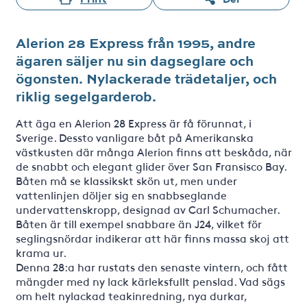
Alerion 28 Express från 1995, andre
ägaren säljer nu sin dagseglare och
ögonsten. Nylackerade trädetaljer, och
riklig segelgarderob.
Att äga en Alerion 28 Express är få förunnat, i
Sverige. Dessto vanligare båt på Amerikanska
västkusten där många Alerion finns att beskåda, när
de snabbt och elegant glider över San Fransisco Bay.
Båten må se klassikskt skön ut, men under
vattenlinjen döljer sig en snabbseglande
undervattenskropp, designad av Carl Schumacher.
Båten är till exempel snabbare än J24, vilket för
seglingsnördar indikerar att här finns massa skoj att
krama ur.
Denna 28:a har rustats den senaste vintern, och fått
mängder med ny lack kärleksfullt penslad. Vad sägs
om helt nylackad teakinredning, nya durkar,