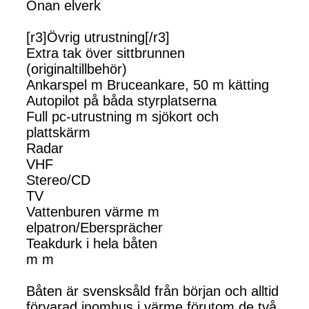
Onan elverk
[r3]Övrig utrustning[/r3]
Extra tak över sittbrunnen
(originaltillbehör)
Ankarspel m Bruceankare, 50 m kätting
Autopilot på båda styrplatserna
Full pc-utrustning m sjökort och
plattskärm
Radar
VHF
Stereo/CD
TV
Vattenburen värme m
elpatron/Ebersprächer
Teakdurk i hela båten
m m
Båten är svensksåld från början och alltid
förvarad inomhus i värme förutom de två