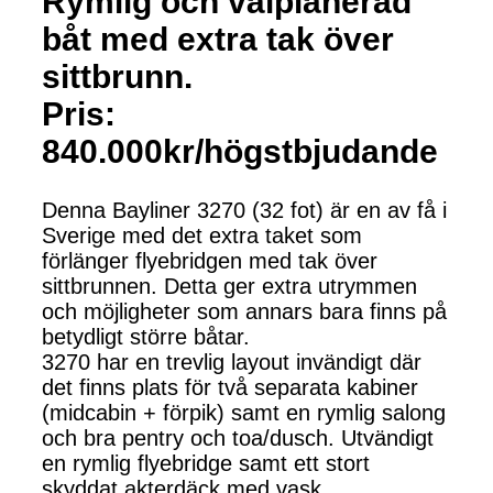
Rymlig och välplanerad
båt med extra tak över
sittbrunn.
Pris:
840.000kr/högstbjudande
Denna Bayliner 3270 (32 fot) är en av få i
Sverige med det extra taket som
förlänger flyebridgen med tak över
sittbrunnen. Detta ger extra utrymmen
och möjligheter som annars bara finns på
betydligt större båtar.
3270 har en trevlig layout invändigt där
det finns plats för två separata kabiner
(midcabin + förpik) samt en rymlig salong
och bra pentry och toa/dusch. Utvändigt
en rymlig flyebridge samt ett stort
skyddat akterdäck med vask.