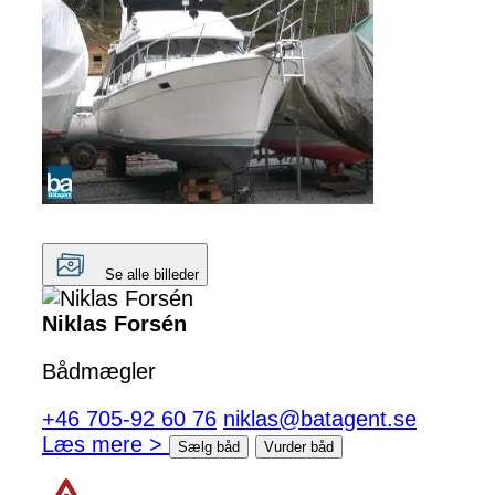
Se alle billeder
Niklas Forsén
Bådmægler
+46 705-92 60 76
niklas@batagent.se
Læs mere >
Sælg båd
Vurder båd