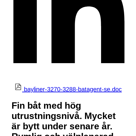
bayliner-3270-3288-batagent-se.doc
Fin båt med hög
utrustningsnivå. Mycket
är bytt under senare år.