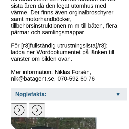
sista åren då den legat utomhus med
värme. Det finns även orginalbroschyrer
samt motorhandböcker,
tillbehörsinstruktionen m m till båten, flera
pärmar och samlingsmappar.
För [r3]fullständig utrustningslista[/r3]:
ladda ner Worddokumentet på länken till
vänster om bilden ovan.
Mer information: Niklas Forsén,
nik@batagent.se, 070-592 60 76
Nøglefakta: