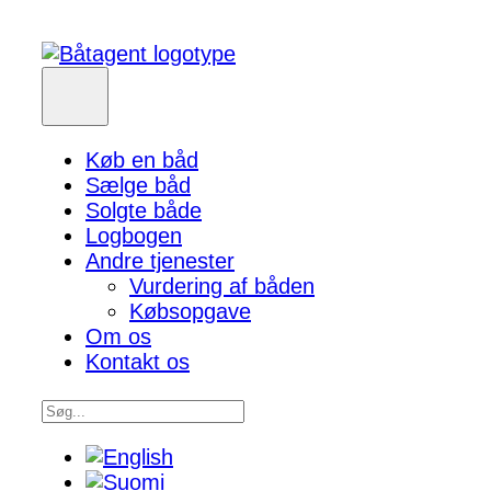
Køb en båd
Sælge båd
Solgte både
Logbogen
Andre tjenester
Vurdering af båden
Købsopgave
Om os
Kontakt os