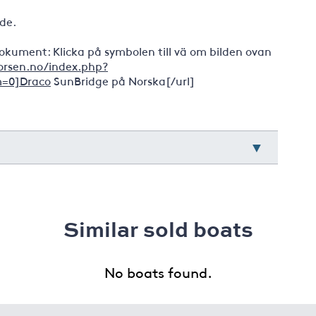
nde.
okument: Klicka på symbolen till vä om bilden ovan
rsen.no/index.php?
m=0]Draco
SunBridge på Norska[/url]
Similar sold boats
No boats found.