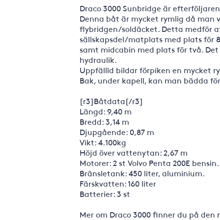
Draco 3000 Sunbridge är efterföljaren 
Denna båt är mycket rymlig då man va
flybridgen/soldäcket. Detta medför at
sällskapsdel/matplats med plats för 
samt midcabin med plats för två. Det
hydraulik.
Uppfällld bildar förpiken en mycket rym
Bak, under kapell, kan man bädda för 
[r3]Båtdata[/r3]
Längd: 9,40 m
Bredd: 3,14 m
Djupgående: 0,87 m
Vikt: 4.100kg
Höjd över vattenytan: 2,67 m
Motorer: 2 st Volvo Penta 200E bensin.
Bränsletank: 450 liter, aluminium.
Färskvatten: 160 liter
Batterier: 3 st
Mer om Draco 3000 finner du på den 