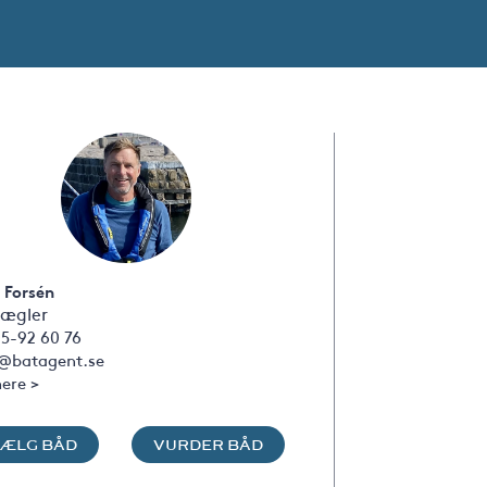
 Forsén
ægler
5-92 60 76
s@batagent.se
ere >
SÆLG BÅD
VURDER BÅD