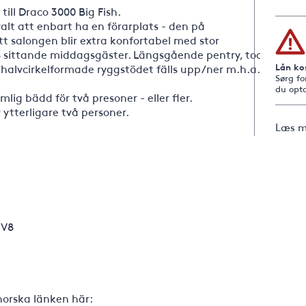
till Draco 3000 Big Fish.
lt att enbart ha en förarplats - den på
t salongen blir extra konfortabel med stor
8 sittande middagsgäster. Längsgående pentry, toa
Lån ko
 halvcirkelformade ryggstödet fälls upp/ner m.h.a.
Sørg fo
du opta
lig bädd för två presoner - eller fler.
ytterligare två personer.
Læs m
 V8
norska länken här: