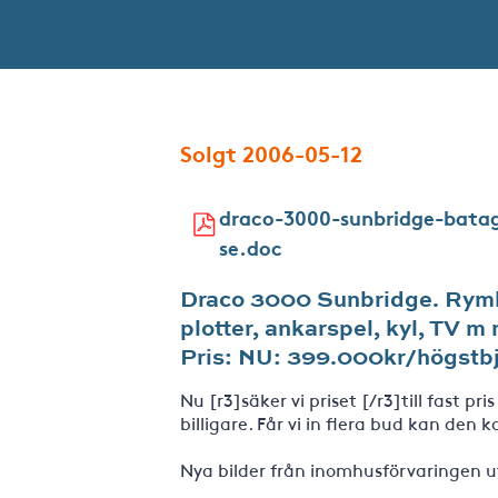
Solgt 2006-05-12
draco-3000-sunbridge-bata
se.doc
Draco 3000 Sunbridge. Rymli
plotter, ankarspel, kyl, TV m 
Pris: NU: 399.000kr/högstb
Nu [r3]säker vi priset [/r3]till fast pr
billigare. Får vi in flera bud kan den ka
Nya bilder från inomhusförvaringen u