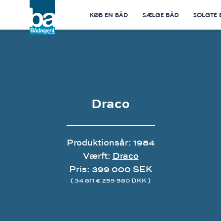
KØB EN BÅD
SÆLGE BÅD
SOLGTE 
Draco
Produktionsår: 1984
Værft:
Draco
Pris: 399 000 SEK
( 34 811 € 259 580 DKK )