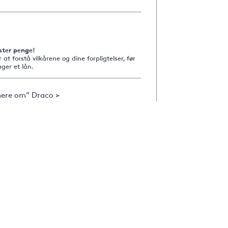
ster penge!
r at forstå vilkårene og dine forpligtelser, før
ger et lån.
ere om” Draco >