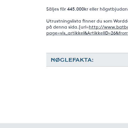
Säljes för 445.000kr eller högstbjuda
Utrustningslista finner du som Wordd
på denna sida.[url=
http://www.batbo
page=vis_artikkel&ArtikkelID=26&fro
NØGLEFAKTA: