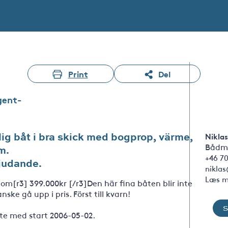
Print
Del
gent-
g båt i bra skick med bogprop, värme,
Niklas
Bådm
m.
+46 70
judande.
nikla
Læs m
is om[r3] 399.000kr [/r3]Den här fina båten blir inte
nske gå upp i pris. Först till kvarn!
te med start 2006-05-02.